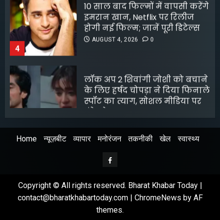
होगी नई फिल्म; जानें पूरी डिटेल्स
AUGUST 4, 2026
0
4
लॉक अप 2 शिवांगी जोशी को बचाने
के लिए हर्षद चोपड़ा ने दिया फिनाले
स्पॉट का त्याग, सोशल मीडिया पर
बंटे लोग
AUGUST 4, 2026
0
5
Home
न्यूज़बीट
व्यापार
मनोरंजन
तकनीकी
खेल
स्वास्थ्य
श्रेया कालरा बनीं ‘लॉकअप 2’ की
विजेता
Facebook
AUGUST 8, 2026
0
1
Copyright © All rights reserved. Bharat Khabar Today |
contact@bharatkhabartoday.com
|
ChromeNews
by AF
themes.
अभिनेता सलमान खान का