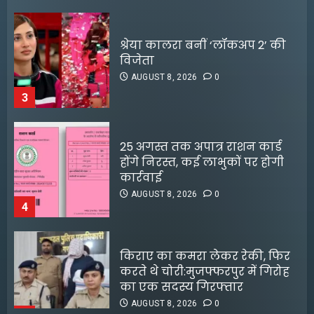
श्रेया कालरा बनीं ‘लॉकअप 2’ की
विजेता
AUGUST 8, 2026
0
3
25 अगस्त तक अपात्र राशन कार्ड
होंगे निरस्त, कई लाभुकों पर होगी
कार्रवाई
AUGUST 8, 2026
0
4
किराए का कमरा लेकर रेकी, फिर
करते थे चोरी:मुजफ्फरपुर में गिरोह
डीपफेक वीडियो बनाने वालों को
का एक सदस्य गिरफ्तार
मृणाल ठाकुर का करारा जवाब
AUGUST 8, 2026
0
5
AUGUST 5, 2026
0