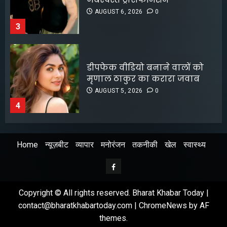
AUGUST 5, 2026
0
4
10 साल बाद फिल्मों में वापसी करेंगे
इमरान खान, Netflix पर रिलीज
होगी नई फिल्म; जानें पूरी डिटेल्स
AUGUST 4, 2026
0
5
‘स्पाइडर-मैन: ब्रांड न्यू डे’ ने बॉक्स
Home
न्यूज़बीट
व्यापार
मनोरंजन
तकनीकी
खेल
स्वास्थ्य
ऑफिस पर 500 करोड़ से ज़्यादा की
कमाई
Facebook
AUGUST 10, 2026
0
1
Copyright © All rights reserved. Bharat Khabar Today |
contact@bharatkhabartoday.com
|
ChromeNews
by AF
themes.
श्रेया कालरा बनीं ‘लॉकअप 2’ की