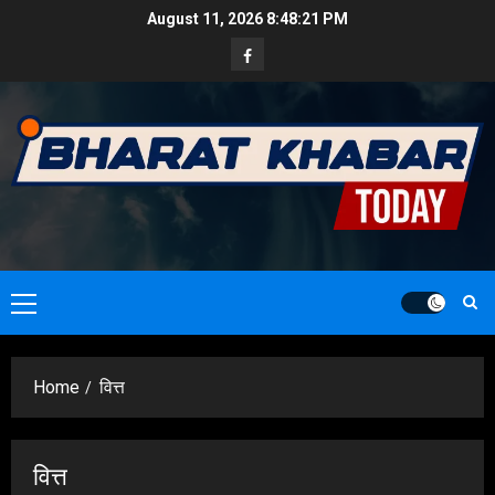
Skip
August 11, 2026
8:48:23 PM
to
Facebook
content
Primary
Menu
Home
वित्त
वित्त