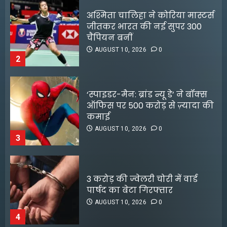
‘स्पाइडर-मैन: ब्रांड न्यू डे’ ने बॉक्स
ऑफिस पर 500 करोड़ से ज़्यादा की
कमाई
AUGUST 10, 2026
0
3
3 करोड़ की ज्वेलरी चोरी में वार्ड
पार्षद का बेटा गिरफ्तार
AUGUST 10, 2026
0
4
विश्व आदिवासी दिवस के अवसर पर
जिला स्तरीय सांस्कृतिक कार्यक्रम,
सम्मान समारोह सह परिसंपत्ति
अभिनेता सलमान खान का
वितरण कार्यक्रम का आयोजन,
जबरदस्त ट्रांसफॉर्मेशन
भगवान बिरसा मुंडा, स्मृति शेष
5
AUGUST 6, 2026
0
दिशोम गुरू शिबू सोरेन को दी गई