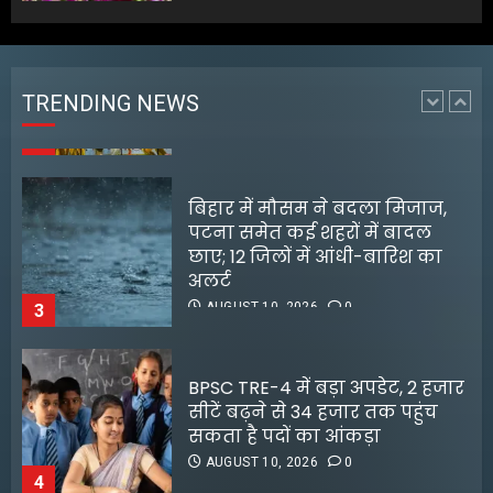
विश्व आदिवासी दिवस के अवसर पर
जिला स्तरीय सांस्कृतिक कार्यक्रम,
सम्मान समारोह सह परिसंपत्ति
वितरण कार्यक्रम का आयोजन,
TRENDING NEWS
भगवान बिरसा मुंडा, स्मृति शेष
2
दिशोम गुरू शिबू सोरेन को दी गई
श्रद्धांजलि
बिहार में मौसम ने बदला मिजाज,
AUGUST 10, 2026
0
पटना समेत कई शहरों में बादल
छाए; 12 जिलों में आंधी-बारिश का
अलर्ट
AUGUST 10, 2026
0
3
BPSC TRE-4 में बड़ा अपडेट, 2 हजार
सीटें बढ़ने से 34 हजार तक पहुंच
सकता है पदों का आंकड़ा
AUGUST 10, 2026
0
4