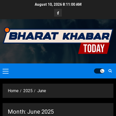
Skip
August 10, 2026
8:11:01 AM
to
Facebook
content
Primary
Menu
Home
2025
June
Month:
June 2025