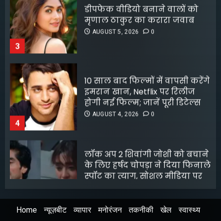
5
AUGUST 5, 2026
0
3
10 साल बाद फिल्मों में वापसी करेंगे
इमरान खान, Netflix पर रिलीज
होगी नई फिल्म; जानें पूरी डिटेल्स
AUGUST 4, 2026
0
4
लॉक अप 2 शिवांगी जोशी को बचाने
के लिए हर्षद चोपड़ा ने दिया फिनाले
स्पॉट का त्याग, सोशल मीडिया पर
बंटे लोग
AUGUST 4, 2026
0
5
Home
न्यूज़बीट
व्यापार
मनोरंजन
तकनीकी
खेल
स्वास्थ्य
श्रेया कालरा बनीं ‘लॉकअप 2’ की