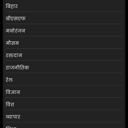
बिहार
बीएसएफ
मनोरंजन
मौसम
बिहार में मौसम ने बदला मिजाज,
पटना समेत कई शहरों में बादल
रक्तदान
छाए; 12 जिलों में आंधी-बारिश का
राजनीतिक
अलर्ट
AUGUST 10, 2026
0
3
रेल
विज्ञान
BPSC TRE-4 में बड़ा अपडेट, 2 हजार
सीटें बढ़ने से 34 हजार तक पहुंच
वित्त
सकता है पदों का आंकड़ा
AUGUST 10, 2026
0
व्यापार
4