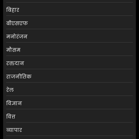
बिहार
बीएसएफ
मनोरंजन
मौसम
श्रेया कालरा बनीं ‘लॉकअप 2’ की
रक्तदान
विजेता
राजनीतिक
AUGUST 8, 2026
0
3
रेल
विज्ञान
25 अगस्त तक अपात्र राशन कार्ड
होंगे निरस्त, कई लाभुकों पर होगी
वित्त
कार्रवाई
AUGUST 8, 2026
0
व्यापार
4