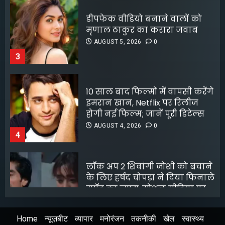
5
AUGUST 5, 2026
0
3
10 साल बाद फिल्मों में वापसी करेंगे
इमरान खान, Netflix पर रिलीज
होगी नई फिल्म; जानें पूरी डिटेल्स
AUGUST 4, 2026
0
4
लॉक अप 2 शिवांगी जोशी को बचाने
के लिए हर्षद चोपड़ा ने दिया फिनाले
स्पॉट का त्याग, सोशल मीडिया पर
बंटे लोग
AUGUST 4, 2026
0
5
Home
न्यूज़बीट
व्यापार
मनोरंजन
तकनीकी
खेल
स्वास्थ्य
श्रेया कालरा बनीं ‘लॉकअप 2’ की