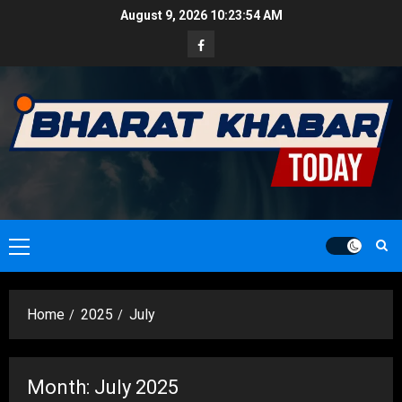
Skip
August 9, 2026
10:23:56 AM
to
Facebook
content
Primary
Menu
Home
2025
July
Month:
July 2025