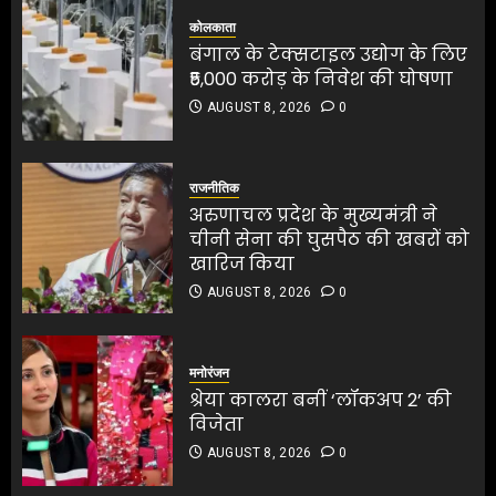
1
कोलकाता
बंगाल के टेक्सटाइल उद्योग के लिए
₹5,000 करोड़ के निवेश की घोषणा
अरुणाचल प्रदेश के मुख्यमंत्री ने
AUGUST 8, 2026
0
चीनी सेना की घुसपैठ की खबरों को
खारिज किया
AUGUST 8, 2026
0
राजनीतिक
2
अरुणाचल प्रदेश के मुख्यमंत्री ने
चीनी सेना की घुसपैठ की खबरों को
खारिज किया
श्रेया कालरा बनीं ‘लॉकअप 2’ की
AUGUST 8, 2026
0
विजेता
AUGUST 8, 2026
0
श्रेया कालरा बनीं ‘लॉकअप 2’ की
विजेता
3
मनोरंजन
AUGUST 8, 2026
0
श्रेया कालरा बनीं ‘लॉकअप 2’ की
विजेता
3
25 अगस्त तक अपात्र राशन कार्ड
AUGUST 8, 2026
0
होंगे निरस्त, कई लाभुकों पर होगी
कार्रवाई