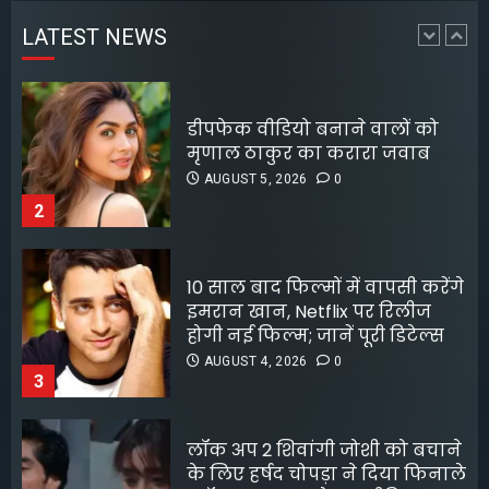
4
AUGUST 5, 2026
0
LATEST NEWS
2
पटना के मंदिर में पूजा करने आई
लड़की से रेप की कोशिश, कर्मचारी
10 साल बाद फिल्मों में वापसी करेंगे
की नीयत बिगड़ी;
इमरान खान, Netflix पर रिलीज
AUGUST 6, 2026
0
होगी नई फिल्म; जानें पूरी डिटेल्स
5
AUGUST 4, 2026
0
3
लॉक अप 2 शिवांगी जोशी को बचाने
के लिए हर्षद चोपड़ा ने दिया फिनाले
स्पॉट का त्याग, सोशल मीडिया पर
बंटे लोग
AUGUST 4, 2026
0
4
8 फिल्मफेयर अवॉर्ड और हजारों हिट
गानों के बाद भी खंडवा से जुड़े रहे