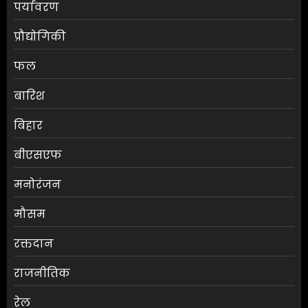
पर्यावरण
प्रौद्योगिकी
फल
बारिश
बिहार
बीएसएफ
मनोरंजन
मौसम
RBI ने FY27 के लिए GDP ग्रोथ का
रक्तदान
अनुमान बढ़ाकर 6.7% किया
राजनीतिक
AUGUST 6, 2026
0
3
रेल