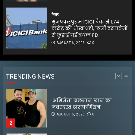
जलपाईगुड़ी में
भारी बारिश से रिहायशी इलाके
बिहार
जलमग्न
मुजफ्फरपुर में ICICI बैंक से 1.74
AUGUST 6, 2026
0
करोड़ की धोखाधड़ी, फर्जी दस्तावेजों
1
से छुड़ाई गई बंधक FD
AUGUST 6, 2026
0
अभिनेता सलमान खान का
जबरदस्त ट्रांसफॉर्मेशन
AUGUST 6, 2026
0
TRENDING NEWS
2
RBI ने FY27 के लिए GDP ग्रोथ का
अनुमान बढ़ाकर 6.7% किया
AUGUST 6, 2026
0
3