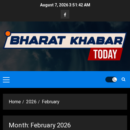
Skip
August 7, 2026
3:51:43 AM
to
Facebook
content
Primary
Menu
Home
2026
February
Month:
February 2026