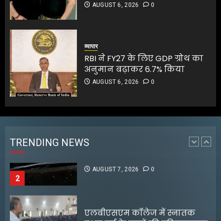
AUGUST 6, 2026
0
बिहार में अवैध बालू परिवहन पर
बड़ा एक्शन, 30 दिनों के अंदर
भुगतान नहीं तो जब्त गाड़ियों की
व्यापार
होगी नीलामी
RBI ने FY27 के लिए GDP ग्रोथ का
अनुमान बढ़ाकर 6.7% किया
AUGUST 7, 2026
0
1
AUGUST 6, 2026
0
बिहार में शिक्षा विभाग के DPO पर
जानलेवा हमला, कार रोककर
हॉकी-डंडों से पीटा; 3 घायल
AUGUST 7, 2026
0
TRENDING NEWS
2
एलबीएसएम कॉलेज में स्नातक
प्रथम वर्ष के छात्रों की परिचयात्मक
कक्षा आयोजित
AUGUST 7, 2026
0