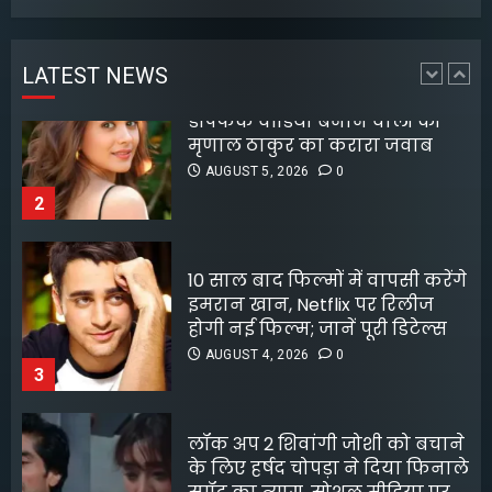
डीपफेक वीडियो बनाने वालों को
जलमग्न
मृणाल ठाकुर का करारा जवाब
AUGUST 6, 2026
0
4
AUGUST 5, 2026
0
LATEST NEWS
2
अभिनेता सलमान खान का
10 साल बाद फिल्मों में वापसी करेंगे
जबरदस्त ट्रांसफॉर्मेशन
इमरान खान, Netflix पर रिलीज
AUGUST 6, 2026
0
होगी नई फिल्म; जानें पूरी डिटेल्स
5
AUGUST 4, 2026
0
3
लॉक अप 2 शिवांगी जोशी को बचाने
के लिए हर्षद चोपड़ा ने दिया फिनाले
स्पॉट का त्याग, सोशल मीडिया पर
बंटे लोग
AUGUST 4, 2026
0
4