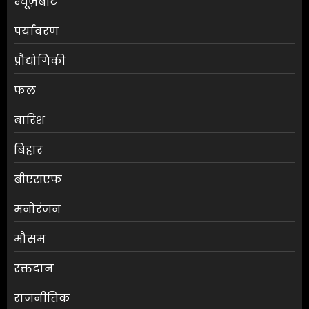
न्यूज़बीट
पर्यावरण
प्रौद्योगिकी
फल
बारिश
बिहार
बीएसएफ
मनोरंजन
मौसम
एलबीएसएम कॉलेज में स्नातक
रक्तदान
प्रथम वर्ष के छात्रों की परिचयात्मक
कक्षा आयोजित
राजनीतिक
AUGUST 7, 2026
0