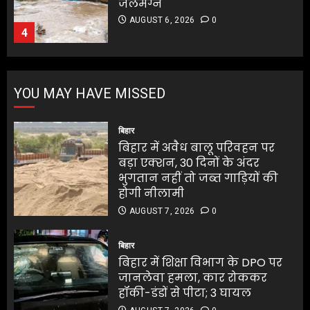
अभिनेता सलमान खान का
AUGUST 6, 2026
0
जबरदस्त ट्रांसफॉर्मेशन
5
AUGUST 6, 2026
0
5
बिहार में अवैध बालू परिवहन पर
बड़ा एक्शन, 30 दिनों के अंदर
YOU MAY HAVE MISSED
भुगतान नहीं तो जब्त गाड़ियों की
होगी नीलामी
बिहार
AUGUST 7, 2026
0
1
बिहार में अवैध बालू परिवहन पर
बड़ा एक्शन, 30 दिनों के अंदर
भुगतान नहीं तो जब्त गाड़ियों की
बिहार में शिक्षा विभाग के DPO पर
होगी नीलामी
जानलेवा हमला, कार रोककर
AUGUST 7, 2026
0
हॉकी-डंडों से पीटा; 3 घायल
AUGUST 7, 2026
0
बिहार
2
बिहार में शिक्षा विभाग के DPO पर
जानलेवा हमला, कार रोककर
हॉकी-डंडों से पीटा; 3 घायल
एलबीएसएम कॉलेज में स्नातक