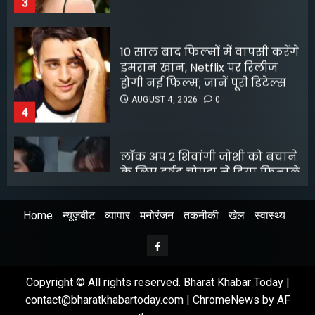
इमरान खान, Netflix पर रिलीज
होगी नई फिल्म; जानें पूरी डिटेल्स
AUGUST 4, 2026
0
4
लॉक अप 2 शिवांगी जोशी को बचाने
के लिए हर्षद चोपड़ा ने दिया फिनाले
स्पॉट का त्याग, सोशल मीडिया पर
बंटे लोग
AUGUST 4, 2026
0
5
Home
न्यूज़बीट
व्यापार
मनोरंजन
तकनीकी
खेल
स्वास्थ्य
श्रेया कालरा बनीं ‘लॉकअप 2’ की
विजेता
Facebook
AUGUST 8, 2026
0
1
Copyright © All rights reserved. Bharat Khabar Today |
contact@bharatkhabartoday.com
|
ChromeNews
by AF