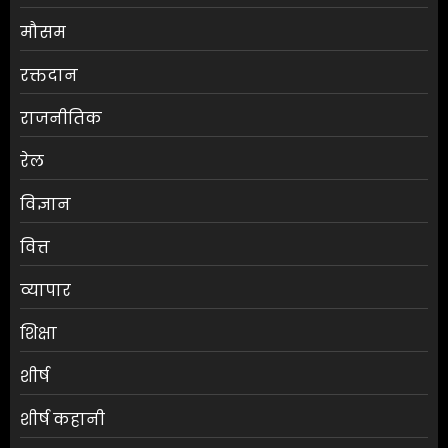
मौसम
श्रेया कालरा बनीं ‘लॉकअप 2’ की
रक्तदान
विजेता
राजनीतिक
AUGUST 8, 2026
0
3
रेल
विज्ञान
25 अगस्त तक अपात्र राशन कार्ड
होंगे निरस्त, कई लाभुकों पर होगी
वित्त
कार्रवाई
AUGUST 8, 2026
0
व्यापार
4
शिक्षा
किराए का कमरा लेकर रेकी, फिर
शीर्ष
करते थे चोरी:मुजफ्फरपुर में गिरोह
का एक सदस्य गिरफ्तार
शीर्ष कहानी
AUGUST 8, 2026
0