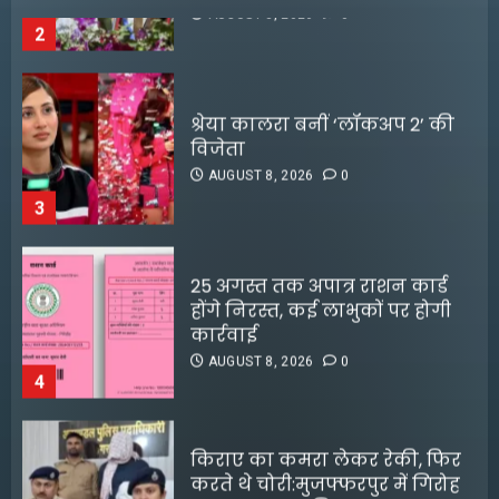
श्रेया कालरा बनीं ‘लॉकअप 2’ की
विजेता
AUGUST 8, 2026
0
3
25 अगस्त तक अपात्र राशन कार्ड
होंगे निरस्त, कई लाभुकों पर होगी
कार्रवाई
AUGUST 8, 2026
0
4
किराए का कमरा लेकर रेकी, फिर
करते थे चोरी:मुजफ्फरपुर में गिरोह
डीपफेक वीडियो बनाने वालों को
का एक सदस्य गिरफ्तार
मृणाल ठाकुर का करारा जवाब
AUGUST 8, 2026
0