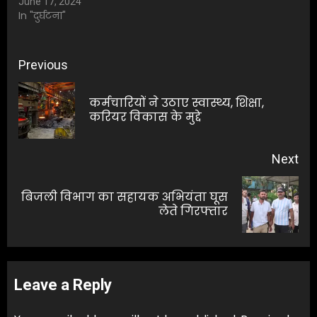
June 17, 2024
In "दुर्घटना"
Post
Previous
navigation
कर्मचारियों ने उठाए स्वास्थ्य, शिक्षा,
Pre
करियर विकास के मुद्दे
pos
Next
बिजली विभाग का सहायक अभियंता घूस
Next
लेते गिरफ्तार
post:
Leave a Reply