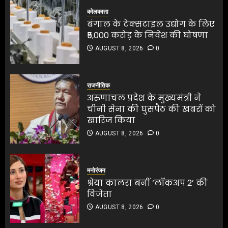
1
कोलकाता
बंगाल के टेक्सटाइल उद्योग के लिए
₹5,000 करोड़ के निवेश की घोषणा
अरुणाचल प्रदेश के मुख्यमंत्री ने
AUGUST 8, 2026
0
चीनी सेना की घुसपैठ की खबरों को
खारिज किया
AUGUST 8, 2026
0
राजनीतिक
2
अरुणाचल प्रदेश के मुख्यमंत्री ने
चीनी सेना की घुसपैठ की खबरों को
खारिज किया
श्रेया कालरा बनीं ‘लॉकअप 2’ की
AUGUST 8, 2026
0
विजेता
AUGUST 8, 2026
0
श्रेया कालरा बनीं ‘लॉकअप 2’ की
विजेता
3
मनोरंजन
AUGUST 8, 2026
0
श्रेया कालरा बनीं ‘लॉकअप 2’ की
विजेता
3
25 अगस्त तक अपात्र राशन कार्ड
AUGUST 8, 2026
0
होंगे निरस्त, कई लाभुकों पर होगी
कार्रवाई