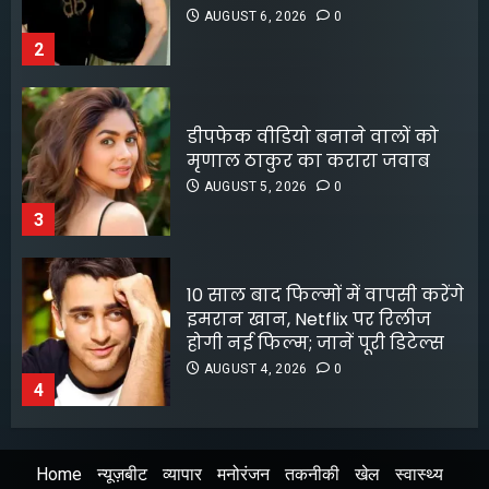
5
AUGUST 5, 2026
0
3
10 साल बाद फिल्मों में वापसी करेंगे
इमरान खान, Netflix पर रिलीज
होगी नई फिल्म; जानें पूरी डिटेल्स
AUGUST 4, 2026
0
4
लॉक अप 2 शिवांगी जोशी को बचाने
के लिए हर्षद चोपड़ा ने दिया फिनाले
स्पॉट का त्याग, सोशल मीडिया पर
बंटे लोग
AUGUST 4, 2026
0
5
Home
न्यूज़बीट
व्यापार
मनोरंजन
तकनीकी
खेल
स्वास्थ्य
श्रेया कालरा बनीं ‘लॉकअप 2’ की