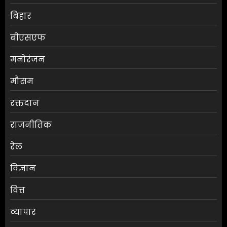
बिहार
बीएसएफ
मनोरंजन
मौसम
श्रेया कालरा बनीं ‘लॉकअप 2’ की
रक्तदान
विजेता
राजनीतिक
AUGUST 8, 2026
0
3
रेल
विज्ञान
25 अगस्त तक अपात्र राशन कार्ड
होंगे निरस्त, कई लाभुकों पर होगी
वित्त
कार्रवाई
AUGUST 8, 2026
0
व्यापार
4