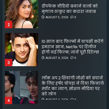
10 साल बाद फिल्मों में वापसी करेंगे
जबरदस्त ट्रांसफॉर्मेशन
इमरान खान, Netflix पर रिलीज
AUGUST 6, 2026
0
होगी नई फिल्म; जानें पूरी डिटेल्स
5
AUGUST 4, 2026
0
3
लॉक अप 2 शिवांगी जोशी को बचाने
के लिए हर्षद चोपड़ा ने दिया फिनाले
स्पॉट का त्याग, सोशल मीडिया पर
बंटे लोग
AUGUST 4, 2026
0
4
8 फिल्मफेयर अवॉर्ड और हजारों हिट
गानों के बाद भी खंडवा से जुड़े रहे
किशोर दा
AUGUST 4, 2026
0
5