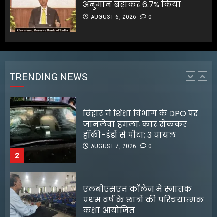
अनुमान बढ़ाकर 6.7% किया
AUGUST 7, 2026
0
1
AUGUST 6, 2026
0
बिहार में शिक्षा विभाग के DPO पर
जानलेवा हमला, कार रोककर
हॉकी-डंडों से पीटा; 3 घायल
AUGUST 7, 2026
0
TRENDING NEWS
2
एलबीएसएम कॉलेज में स्नातक
प्रथम वर्ष के छात्रों की परिचयात्मक
कक्षा आयोजित
AUGUST 7, 2026
0
3
जलपाईगुड़ी में
भारी बारिश से रिहायशी इलाके
जलमग्न