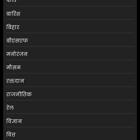
फल
बारिश
बिहार
बीएसएफ
मनोरंजन
मौसम
एलबीएसएम कॉलेज में स्नातक
रक्तदान
प्रथम वर्ष के छात्रों की परिचयात्मक
कक्षा आयोजित
राजनीतिक
AUGUST 7, 2026
0
3
रेल
विज्ञान
जलपाईगुड़ी में
भारी बारिश से रिहायशी इलाके
वित्त
जलमग्न