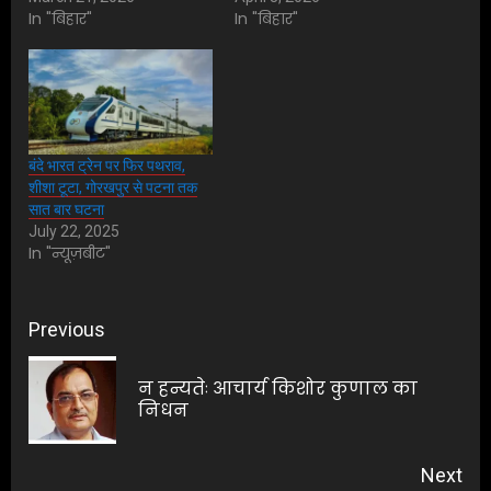
In "बिहार"
In "बिहार"
बंदे भारत ट्रेन पर फिर पथराव,
शीशा टूटा, गोरखपुर से पटना तक
सात बार घटना
July 22, 2025
In "न्यूज़बीट"
Post
Previous
navigation
न हन्यतेः आचार्य किशोर कुणाल का
Pre
निधन
pos
Next