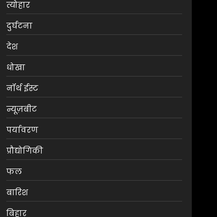
त्योहार
दुर्घटना
देश
धोखा
नॉर्थ ईस्ट
न्यूज़बीट
पर्यावरण
प्रौद्योगिकी
फल
मनोरंजन
श्रेया कालरा बनीं ‘लॉकअप 2’
बारिश
की विजेता
बिहार
AUGUST 8, 2026
0