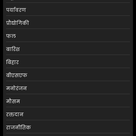
पर्यावरण
प्रौद्योगिकी
फल
बारिश
बिहार
बीएसएफ
मनोरंजन
मौसम
श्रेया कालरा बनीं ‘लॉकअप 2’ की
रक्तदान
विजेता
राजनीतिक
AUGUST 8, 2026
0
3