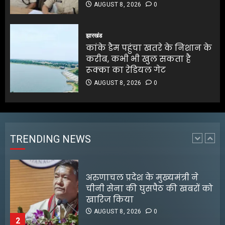
AUGUST 8, 2026
0
बंगाल के टेक्सटाइल उद्योग के लिए
₹5,000 करोड़ के निवेश की घोषणा
झारखंड
कांके डैम पहुंचा खतरे के निशान के
AUGUST 8, 2026
0
करीब, कभी भी खुल सकता है
1
रूक्का का रेडियल गेट
AUGUST 8, 2026
0
अरुणाचल प्रदेश के मुख्यमंत्री ने
चीनी सेना की घुसपैठ की खबरों को
खारिज किया
AUGUST 8, 2026
0
TRENDING NEWS
2
श्रेया कालरा बनीं ‘लॉकअप 2’ की
विजेता
AUGUST 8, 2026
0
3