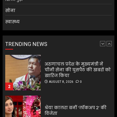
1
सोना
स्वास्थ्य
अरुणाचल प्रदेश के मुख्यमंत्री ने
चीनी सेना की घुसपैठ की खबरों को
खारिज किया
AUGUST 8, 2026
0
TRENDING NEWS
2
श्रेया कालरा बनीं ‘लॉकअप 2’ की
विजेता
श्रेया कालरा बनीं ‘लॉकअप 2’ की
AUGUST 8, 2026
0
विजेता
3
AUGUST 8, 2026
0
3
25 अगस्त तक अपात्र राशन कार्ड
होंगे निरस्त, कई लाभुकों पर होगी
25 अगस्त तक अपात्र राशन कार्ड
कार्रवाई
होंगे निरस्त, कई लाभुकों पर होगी
AUGUST 8, 2026
0
कार्रवाई
4