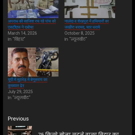
अपराध की साजिश रच रहे पांच को
नालंदा व शेखपुरा में हथियारों का
एसटीएफ ने दबोचा
जखीरा बरामद, चार धराये
March 14, 2026
October 8, 2025
In "बिहार"
In "न्यूज़बीट"
यूपी में मुठभेड़ में बेगूसराय का
कुख्यात ढेर
July 29, 2025
In "न्यूज़बीट"
Post
Previous
navigation
75 किलो सोना लूटने वाला बिहार का