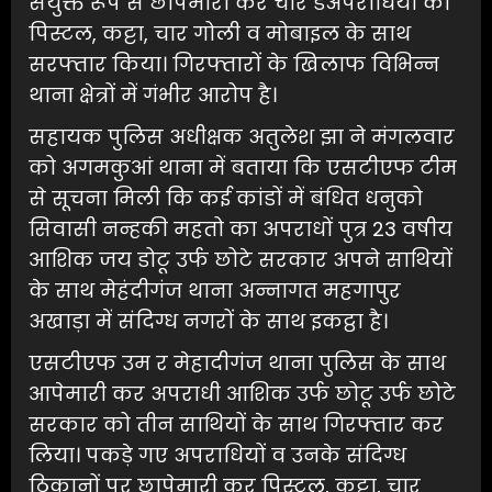
संयुक्त रूप से छापेमारी कर चार डअपराधियों को
पिस्टल, कट्टा, चार गोली व मोबाइल के साथ
सरफ्तार किया। गिरफ्तारों के खिलाफ विभिन्न
थाना क्षेत्रों में गंभीर आरोप है।
सहायक पुलिस अधीक्षक अतुलेश झा ने मंगलवार
को अगमकुआं थाना में बताया कि एसटीएफ टीम
से सूचना मिली कि कई कांडों में बंधित धनुको
सिवासी नन्हकी महतो का अपराधों पुत्र 23 वषीय
आशिक जय डोटू उर्फ छोटे सरकार अपने साथियों
के साथ मेहंदीगंज थाना अन्नागत महगापुर
अखाड़ा में संदिग्ध नगरों के साथ इकट्ठा है।
एसटीएफ उम र मेहादीगंज थाना पुलिस के साथ
आपेमारी कर अपराधी आशिक उर्फ छोटू उर्फ छोटे
सरकार को तीन साथियों के साथ गिरफ्तार कर
लिया। पकड़े गए अपराधियों व उनके संदिग्ध
ठिकानों पर छापेमारी कर पिस्टल, कट्टा, चार