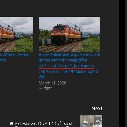
ा सैटेलाइट स्टेशन के
कैबिनेट ने पश्चिम बंगाल व झारखंड के 5 जिलों
्मिनल
को कवर करने वाली दो मल्टी-ट्रैकिंग
परियोजनाओं को मंजूरी दी, जिससे भारतीय
रेलवे नेटवर्क में लगभग 192 किमी की बढ़ोतरी
होगी
March 11, 2026
In "रेल"
Next
भारत स्काउट एंड गाइड ने किया
Previous
Next