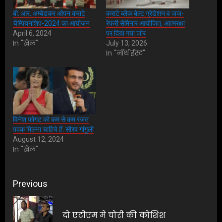
बी. आर. अम्बेडकर ओपन कराटे
कराटे ब्लैक बेल्ट ग्रेडेशन व जज-
चैम्पियनशिप-2024 का आयोजन
रेफरी सेमिनार आयोजित, आत्मरक्षा
April 6, 2024
पर दिया गया जोर
In "खेल"
July 13, 2026
In "नॉर्थ ईस्ट"
विनेश फोगट को कम से कम रजत
पदक मिलना चाहिये हैं: सौरव गांगुली
August 12, 2024
In "खेल"
Post
Previous
navigation
Pre
दो एटीएम मे चोरी की कोशिश