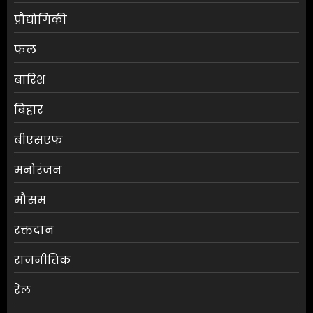
प्रौद्योगिकी
फल
बारिश
बिहार
बीएसएफ
मनोरंजन
मौसम
RBI ने FY27 के लिए GDP ग्रोथ का
रक्तदान
अनुमान बढ़ाकर 6.7% किया
राजनीतिक
AUGUST 6, 2026
0
3
रेल