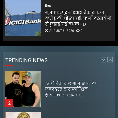
भारी बारिश से रिहायशी इलाके
बिहार
जलमग्न
मुजफ्फरपुर में ICICI बैंक से 1.74
AUGUST 6, 2026
0
करोड़ की धोखाधड़ी, फर्जी दस्तावेजों
1
से छुड़ाई गई बंधक FD
AUGUST 6, 2026
0
अभिनेता सलमान खान का
जबरदस्त ट्रांसफॉर्मेशन
AUGUST 6, 2026
0
TRENDING NEWS
2
RBI ने FY27 के लिए GDP ग्रोथ का
अनुमान बढ़ाकर 6.7% किया
AUGUST 6, 2026
0
3