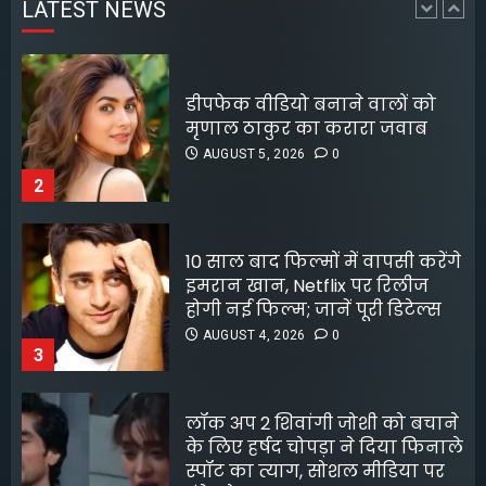
LATEST NEWS
2
पटना के मंदिर में पूजा करने आई
लड़की से रेप की कोशिश, कर्मचारी
10 साल बाद फिल्मों में वापसी करेंगे
की नीयत बिगड़ी;
इमरान खान, Netflix पर रिलीज
AUGUST 6, 2026
0
होगी नई फिल्म; जानें पूरी डिटेल्स
5
AUGUST 4, 2026
0
3
लॉक अप 2 शिवांगी जोशी को बचाने
के लिए हर्षद चोपड़ा ने दिया फिनाले
स्पॉट का त्याग, सोशल मीडिया पर
बंटे लोग
AUGUST 4, 2026
0
4
8 फिल्मफेयर अवॉर्ड और हजारों हिट
गानों के बाद भी खंडवा से जुड़े रहे
किशोर दा