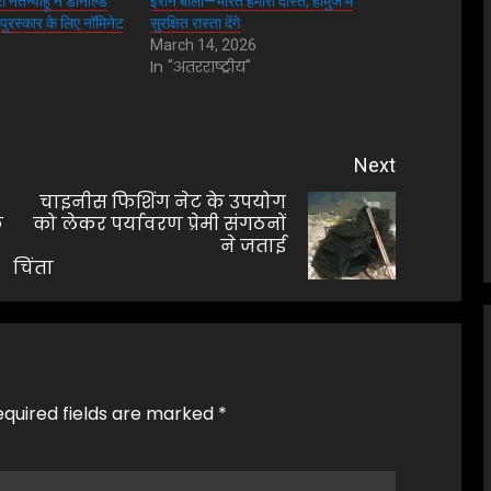
 नेतन्याहू ने डोनाल्ड
ईरान बोला—भारत हमारा दोस्त, होर्मुज में
 पुरस्कार के लिए नॉमिनेट
सुरक्षित रास्ता देंगे
March 14, 2026
In "अंतरराष्ट्रीय"
Next
चाइनीस फिशिंग नेट के उपयोग
क
को लेकर पर्यावरण प्रेमी संगठनों
Previous
Next
ने जताई
post:
post:
चिंता
equired fields are marked
*