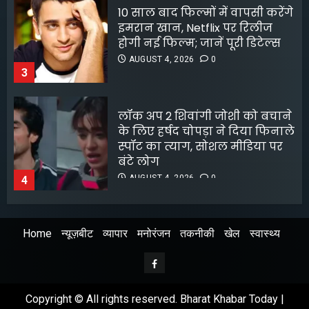
लॉक अप 2 शिवांगी जोशी को बचाने
के लिए हर्षद चोपड़ा ने दिया फिनाले
स्पॉट का त्याग, सोशल मीडिया पर
बंटे लोग
AUGUST 4, 2026
0
4
8 फिल्मफेयर अवॉर्ड और हजारों हिट
गानों के बाद भी खंडवा से जुड़े रहे
किशोर दा
AUGUST 4, 2026
0
5
Home
न्यूज़बीट
व्यापार
मनोरंजन
तकनीकी
खेल
स्वास्थ्य
अभिनेता सलमान खान का
जबरदस्त ट्रांसफॉर्मेशन
Facebook
AUGUST 6, 2026
0
1
Copyright © All rights reserved. Bharat Khabar Today |