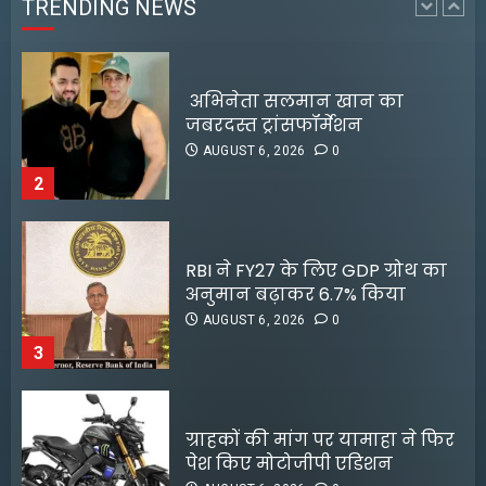
TRENDING NEWS
2
RBI ने FY27 के लिए GDP ग्रोथ का
अनुमान बढ़ाकर 6.7% किया
AUGUST 6, 2026
0
3
ग्राहकों की मांग पर यामाहा ने फिर
पेश किए मोटोजीपी एडिशन
AUGUST 6, 2026
0
4
पटना के मंदिर में पूजा करने आई
लड़की से रेप की कोशिश, कर्मचारी
10 साल बाद फिल्मों में वापसी करेंगे
की नीयत बिगड़ी;