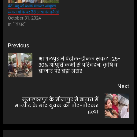
बेटी-बहू को बंधक बनाकर आभूषण
व्यवसायी के घर 38 लाख की डकैती
October 31, 2024
In "बिहार"
Post
Previous
navigation
भागलपुर में पेट्रोल-डीजल संकट : 25-
Pre
30% आपूर्ति कमी से परिवहन, कृषि व
बाजार पर बड़ा असर
pos
Next
मुजफ्फरपुर के मीनापुर में बारात में
Next
मारपीट के बाद युवक की पीट-पीटकर
हत्या
post: