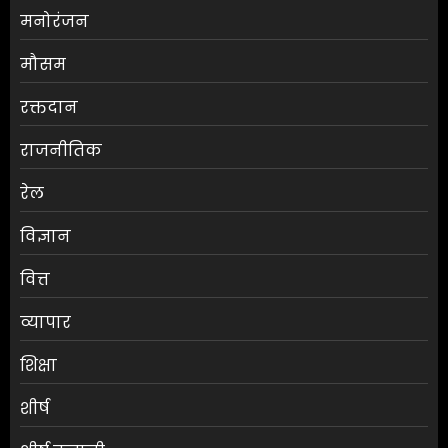
मनोरंजन
मौसम
RBI ने FY27 के लिए GDP ग्रोथ का
रक्तदान
अनुमान बढ़ाकर 6.7% किया
राजनीतिक
AUGUST 6, 2026
0
3
रेल
विज्ञान
ग्राहकों की मांग पर यामाहा ने फिर
वित्त
पेश किए मोटोजीपी एडिशन
AUGUST 6, 2026
0
व्यापार
4
शिक्षा
पटना के मंदिर में पूजा करने आई
शीर्ष
लड़की से रेप की कोशिश, कर्मचारी
की नीयत बिगड़ी;