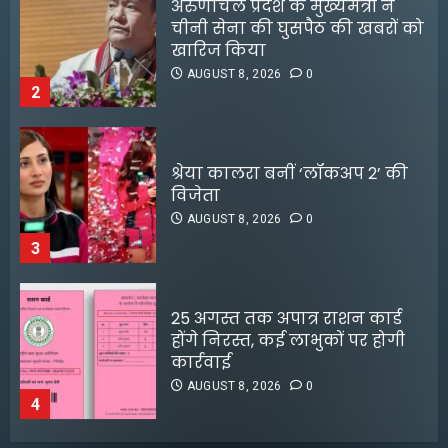
श्रेया कालरा बनीं ‘लॉकअप 2’ की
विजेता
AUGUST 8, 2026
0
3
25 अगस्त तक अपात्र राशन कार्ड
होंगे निरस्त, कई लाभुकों पर होगी
कार्रवाई
AUGUST 8, 2026
0
4
किराए का कमरा लेकर रेकी, फिर
करते थे चोरी:मुजफ्फरपुर में गिरोह
डीपफेक वीडियो बनाने वालों को
का एक सदस्य गिरफ्तार
मृणाल ठाकुर का करारा जवाब
AUGUST 8, 2026
0
5
AUGUST 5, 2026
0
3