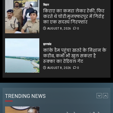
AUGUST 8, 2026
0
करते थे चोरी:मुजफ्फरपुर में गिरोह
बिहार
5
का एक सदस्य गिरफ्तार
किराए का कमरा लेकर रेकी, फिर
AUGUST 8, 2026
0
करते थे चोरी:मुजफ्फरपुर में गिरोह
5
का एक सदस्य गिरफ्तार
AUGUST 8, 2026
0
बंगाल के टेक्सटाइल उद्योग के लिए
₹5,000 करोड़ के निवेश की घोषणा
झारखंड
कांके डैम पहुंचा खतरे के निशान के
AUGUST 8, 2026
0
करीब, कभी भी खुल सकता है
1
रूक्का का रेडियल गेट
AUGUST 8, 2026
0
अरुणाचल प्रदेश के मुख्यमंत्री ने
चीनी सेना की घुसपैठ की खबरों को
खारिज किया
AUGUST 8, 2026
0
TRENDING NEWS
2