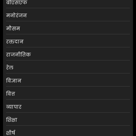
बीएसएफ
मनोरंजन
मौसम
RBI ने FY27 के लिए GDP ग्रोथ का
रक्तदान
अनुमान बढ़ाकर 6.7% किया
राजनीतिक
AUGUST 6, 2026
0
3
रेल
विज्ञान
ग्राहकों की मांग पर यामाहा ने फिर
वित्त
पेश किए मोटोजीपी एडिशन
AUGUST 6, 2026
0
व्यापार
4
शिक्षा
पटना के मंदिर में पूजा करने आई
शीर्ष