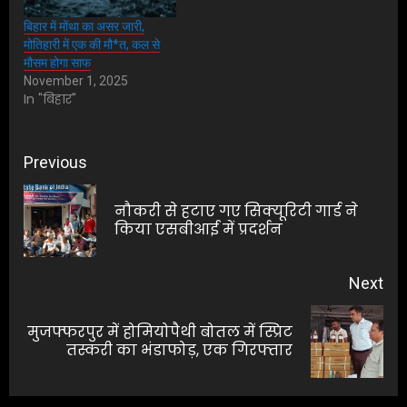
बिहार में मोंथा का असर जारी,
मोतिहारी में एक की मौ*त, कल से
मौसम होगा साफ
November 1, 2025
In "बिहार"
Post
Previous
navigation
नौकरी से हटाए गए सिक्यूरिटी गार्ड ने
Pre
किया एसबीआई में प्रदर्शन
pos
Next
मुजफ्फरपुर में होमियोपैथी बोतल में स्प्रिट
Next
तस्करी का भंडाफोड़, एक गिरफ्तार
post: