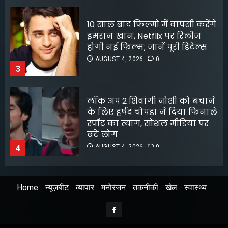
लॉक अप 2 शिवांगी जोशी को बचाने
के लिए हर्षद चोपड़ा ने दिया फिनाले
स्पॉट का त्याग, सोशल मीडिया पर
बंटे लोग
AUGUST 4, 2026
0
4
8 फिल्मफेयर अवॉर्ड और हजारों हिट
गानों के बाद भी खंडवा से जुड़े रहे
किशोर दा
AUGUST 4, 2026
0
5
Home
न्यूज़बीट
व्यापार
मनोरंजन
तकनीकी
खेल
स्वास्थ्य
अभिनेता सलमान खान का
जबरदस्त ट्रांसफॉर्मेशन
Facebook
AUGUST 6, 2026
0
1