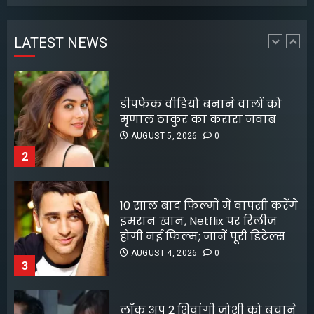
AUGUST 6, 2026
0
मृणाल ठाकुर का करारा जवाब
4
AUGUST 5, 2026
0
LATEST NEWS
2
पटना के मंदिर में पूजा करने आई
लड़की से रेप की कोशिश, कर्मचारी
10 साल बाद फिल्मों में वापसी करेंगे
की नीयत बिगड़ी;
इमरान खान, Netflix पर रिलीज
AUGUST 6, 2026
0
होगी नई फिल्म; जानें पूरी डिटेल्स
5
AUGUST 4, 2026
0
3
लॉक अप 2 शिवांगी जोशी को बचाने
के लिए हर्षद चोपड़ा ने दिया फिनाले
स्पॉट का त्याग, सोशल मीडिया पर
बंटे लोग
AUGUST 4, 2026
0
4