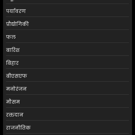
पर्यावरण
प्रौद्योगिकी
फल
बारिश
बिहार
बीएसएफ
मनोरंजन
मौसम
RBI ने FY27 के लिए GDP ग्रोथ का
रक्तदान
अनुमान बढ़ाकर 6.7% किया
राजनीतिक
AUGUST 6, 2026
0