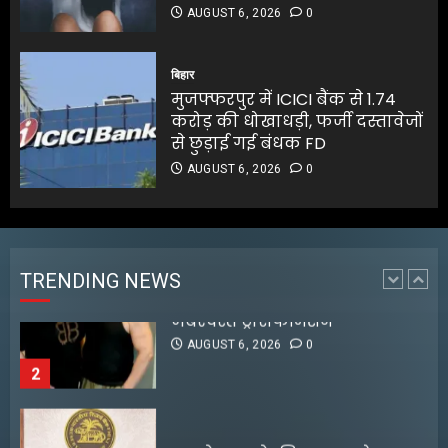
AUGUST 6, 2026
0
जलपाईगुड़ी में
भारी बारिश से रिहायशी इलाके
बिहार
जलमग्न
मुजफ्फरपुर में ICICI बैंक से 1.74
AUGUST 6, 2026
0
करोड़ की धोखाधड़ी, फर्जी दस्तावेजों
1
से छुड़ाई गई बंधक FD
AUGUST 6, 2026
0
अभिनेता सलमान खान का
जबरदस्त ट्रांसफॉर्मेशन
AUGUST 6, 2026
0
TRENDING NEWS
2
RBI ने FY27 के लिए GDP ग्रोथ का
अनुमान बढ़ाकर 6.7% किया
AUGUST 6, 2026
0
3