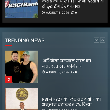
करोड़ की धोखाधड़ी, फर्जी दस्तावेजों
1
से छुड़ाई गई बंधक FD
AUGUST 6, 2026
0
अभिनेता सलमान खान का
जबरदस्त ट्रांसफॉर्मेशन
AUGUST 6, 2026
0
TRENDING NEWS
2
RBI ने FY27 के लिए GDP ग्रोथ का
अनुमान बढ़ाकर 6.7% किया
AUGUST 6, 2026
0
3
ग्राहकों की मांग पर यामाहा ने फिर
पेश किए मोटोजीपी एडिशन