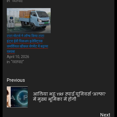
In "व्यापार"
टाटा मोटर्स ने लॉन्च किया टाटा
इंट्रा ईवी पिकअप इलेक्ट्रिक
कमर्शियल व्हीकल सेगमेंट में बढ़ाया
दबदबा
April 10, 2026
In "व्यापार"
Post
Previous
navigation
आलिया भट्ट YRF स्पाई यूनिवर्स ‘अल्फा’
Pre
में मुख्य भूमिका में होंगी
pos
Next