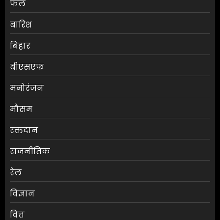
फल
बारिश
बिहार
बीएसएफ
मनोरंजन
मौसम
RBI ने FY27 के लिए GDP ग्रोथ का
रक्तदान
अनुमान बढ़ाकर 6.7% किया
राजनीतिक
AUGUST 6, 2026
0
3
रेल
विज्ञान
ग्राहकों की मांग पर यामाहा ने फिर
वित्त
पेश किए मोटोजीपी एडिशन