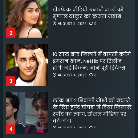
लड़की से रेप की कोशिश, कर्मचारी
10 साल बाद फिल्मों में वापसी करेंगे
की नीयत बिगड़ी;
इमरान खान, Netflix पर रिलीज
AUGUST 6, 2026
0
होगी नई फिल्म; जानें पूरी डिटेल्स
5
AUGUST 4, 2026
0
3
लॉक अप 2 शिवांगी जोशी को बचाने
के लिए हर्षद चोपड़ा ने दिया फिनाले
स्पॉट का त्याग, सोशल मीडिया पर
बंटे लोग
AUGUST 4, 2026
0
4
8 फिल्मफेयर अवॉर्ड और हजारों हिट
गानों के बाद भी खंडवा से जुड़े रहे
किशोर दा
AUGUST 4, 2026
0
5