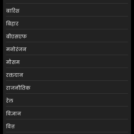
बारिश
बिहार
बीएसएफ
मनोरंजन
मौसम
श्रेया कालरा बनीं ‘लॉकअप 2’ की
रक्तदान
विजेता
राजनीतिक
AUGUST 8, 2026
0
3
रेल
विज्ञान
25 अगस्त तक अपात्र राशन कार्ड
होंगे निरस्त, कई लाभुकों पर होगी
वित्त
कार्रवाई