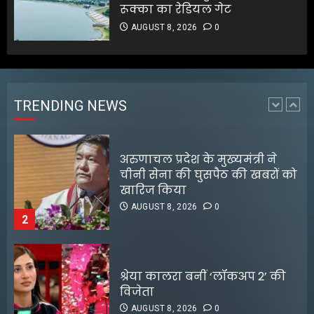
1
रूक्का का रेडियल गेट
AUGUST 8, 2026
0
अरुणाचल प्रदेश के मुख्यमंत्री ने
चीनी सेना की घुसपैठ की खबरों को
खारिज किया
AUGUST 8, 2026
0
TRENDING NEWS
2
श्रेया कालरा बनीं ‘लॉकअप 2’ की
विजेता
AUGUST 8, 2026
0
3
25 अगस्त तक अपात्र राशन कार्ड
होंगे निरस्त, कई लाभुकों पर होगी
कार्रवाई