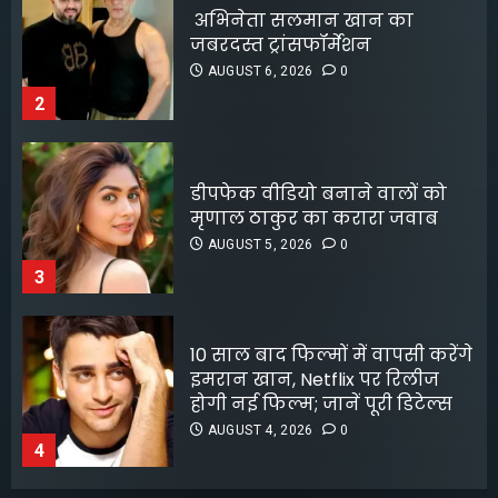
डीपफेक वीडियो बनाने वालों को
का एक सदस्य गिरफ्तार
मृणाल ठाकुर का करारा जवाब
AUGUST 8, 2026
0
5
AUGUST 5, 2026
0
3
10 साल बाद फिल्मों में वापसी करेंगे
इमरान खान, Netflix पर रिलीज
होगी नई फिल्म; जानें पूरी डिटेल्स
AUGUST 4, 2026
0
4
लॉक अप 2 शिवांगी जोशी को बचाने
के लिए हर्षद चोपड़ा ने दिया फिनाले
स्पॉट का त्याग, सोशल मीडिया पर
बंटे लोग
AUGUST 4, 2026
0
5