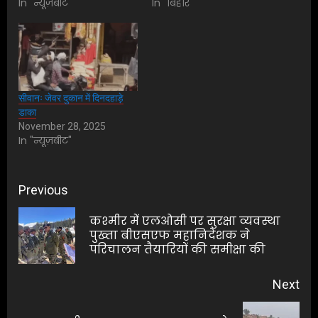
In "न्यूज़बीट"
In "बिहार"
सीवानः जेवर दुकान में दिनदहाड़े
डाका
November 28, 2025
In "न्यूज़बीट"
Post
Previous
navigation
कश्मीर में एलओसी पर सुरक्षा व्यवस्था
Pre
पुख्ता बीएसएफ महानिदेशक ने
परिचालन तैयारियों की समीक्षा की
pos
Next