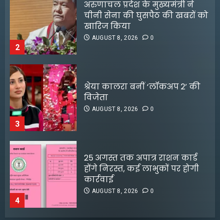
श्रेया कालरा बनीं ‘लॉकअप 2’ की
विजेता
AUGUST 8, 2026
0
3
25 अगस्त तक अपात्र राशन कार्ड
होंगे निरस्त, कई लाभुकों पर होगी
कार्रवाई
AUGUST 8, 2026
0
4
किराए का कमरा लेकर रेकी, फिर
करते थे चोरी:मुजफ्फरपुर में गिरोह
डीपफेक वीडियो बनाने वालों को
का एक सदस्य गिरफ्तार
मृणाल ठाकुर का करारा जवाब
AUGUST 8, 2026
0
5
AUGUST 5, 2026
0
3