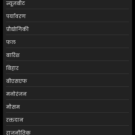
न्यूज़बीट
पर्यावरण
प्रौद्योगिकी
फल
बारिश
बिहार
बीएसएफ
मनोरंजन
मौसम
RBI ने FY27 के लिए GDP ग्रोथ का
रक्तदान
अनुमान बढ़ाकर 6.7% किया
राजनीतिक
AUGUST 6, 2026
0