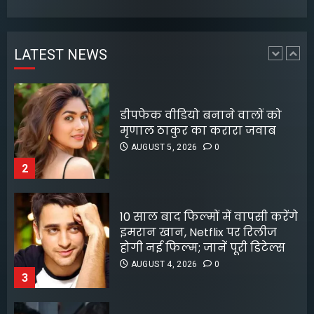
डीपफेक वीडियो बनाने वालों को
AUGUST 6, 2026
0
मृणाल ठाकुर का करारा जवाब
4
AUGUST 5, 2026
0
LATEST NEWS
2
पटना के मंदिर में पूजा करने आई
लड़की से रेप की कोशिश, कर्मचारी
10 साल बाद फिल्मों में वापसी करेंगे
की नीयत बिगड़ी;
इमरान खान, Netflix पर रिलीज
AUGUST 6, 2026
0
होगी नई फिल्म; जानें पूरी डिटेल्स
5
AUGUST 4, 2026
0
3
लॉक अप 2 शिवांगी जोशी को बचाने
के लिए हर्षद चोपड़ा ने दिया फिनाले
स्पॉट का त्याग, सोशल मीडिया पर
बंटे लोग
AUGUST 4, 2026
0
4