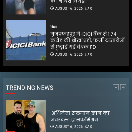
की नीयत बिगड़ी;
AUGUST 6, 2026
0
जलपाईगुड़ी में
भारी बारिश से रिहायशी इलाके
बिहार
जलमग्न
मुजफ्फरपुर में ICICI बैंक से 1.74
AUGUST 6, 2026
0
करोड़ की धोखाधड़ी, फर्जी दस्तावेजों
1
से छुड़ाई गई बंधक FD
AUGUST 6, 2026
0
अभिनेता सलमान खान का
जबरदस्त ट्रांसफॉर्मेशन
AUGUST 6, 2026
0
TRENDING NEWS
2
RBI ने FY27 के लिए GDP ग्रोथ का
अनुमान बढ़ाकर 6.7% किया
AUGUST 6, 2026
0