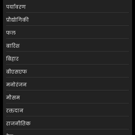
पर्यावरण
प्रौद्योगिकी
फल
बारिश
बिहार
बीएसएफ
मनोरंजन
मौसम
मुख्यमंत्री शुभेंदु अधिकारी की सुरक्षा
रक्तदान
पर बड़ा खुलासा
राजनीतिक
AUGUST 5, 2026
0
3