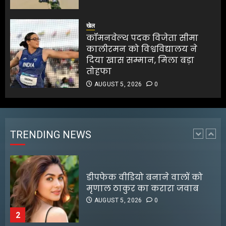
भारत में लॉन्च हुई Range Rover SV
Ultra, लग्जरी के साथ मिलेगी
खेल
जबरदस्त स्पीड
कॉमनवेल्थ पदक विजेता सीमा
कालीरमन को विश्वविद्यालय ने
AUGUST 5, 2026
0
1
दिया खास सम्मान, मिला बड़ा
तोहफा
AUGUST 5, 2026
0
डीपफेक वीडियो बनाने वालों को
मृणाल ठाकुर का करारा जवाब
AUGUST 5, 2026
0
TRENDING NEWS
2
मुख्यमंत्री शुभेंदु अधिकारी की सुरक्षा
पर बड़ा खुलासा
AUGUST 5, 2026
0
3