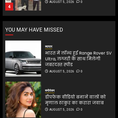
की 128071 आबादी प्रभावित
5
AUGUST 5, 2026
0
5
भारत में लॉन्च हुई Range Rover SV
YOU MAY HAVE MISSED
Ultra, लग्जरी के साथ मिलेगी
जबरदस्त स्पीड
AUGUST 5, 2026
0
व्यापार
1
भारत में लॉन्च हुई Range Rover SV
Ultra, लग्जरी के साथ मिलेगी
जबरदस्त स्पीड
डीपफेक वीडियो बनाने वालों को
AUGUST 5, 2026
0
मृणाल ठाकुर का करारा जवाब
AUGUST 5, 2026
0
2
मनोरंजन
डीपफेक वीडियो बनाने वालों को
मृणाल ठाकुर का करारा जवाब
मुख्यमंत्री शुभेंदु अधिकारी की सुरक्षा
AUGUST 5, 2026
0
पर बड़ा खुलासा