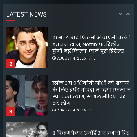
AUGUST 5, 2026
0
होगी नई फिल्म; जानें पूरी डिटेल्स
4
AUGUST 4, 2026
0
LATEST NEWS
2
असम में बाढ़ से अभी भी सात जिलों
लॉक अप 2 शिवांगी जोशी को बचाने
की 128071 आबादी प्रभावित
के लिए हर्षद चोपड़ा ने दिया फिनाले
AUGUST 5, 2026
0
स्पॉट का त्याग, सोशल मीडिया पर
5
बंटे लोग
AUGUST 4, 2026
0
3
8 फिल्मफेयर अवॉर्ड और हजारों हिट
गानों के बाद भी खंडवा से जुड़े रहे
किशोर दा
AUGUST 4, 2026
0
4
रावण के अवतार में यश ने लूटी