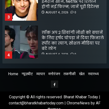
स्पॉट का त्याग, सोशल मीडिया पर
बंटे लोग
AUGUST 4, 2026
0
4
8 फिल्मफेयर अवॉर्ड और हजारों हिट
गानों के बाद भी खंडवा से जुड़े रहे
किशोर दा
AUGUST 4, 2026
0
5
Home
न्यूज़बीट
व्यापार
मनोरंजन
तकनीकी
खेल
स्वास्थ्य
अभिनेता सलमान खान का
जबरदस्त ट्रांसफॉर्मेशन
Facebook
AUGUST 6, 2026
0
1
Copyright © All rights reserved. Bharat Khabar Today |
contact@bharatkhabartoday.com
|
ChromeNews
by AF