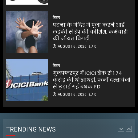
की नीयत बिगड़ी;
पटना के मंदिर में पूजा करने आई
AUGUST 6, 2026
0
लड़की से रेप की कोशिश, कर्मचारी
बिहार
5
की नीयत बिगड़ी;
पटना के मंदिर में पूजा करने आई
AUGUST 6, 2026
0
लड़की से रेप की कोशिश, कर्मचारी
5
की नीयत बिगड़ी;
AUGUST 6, 2026
0
जलपाईगुड़ी में
भारी बारिश से रिहायशी इलाके
बिहार
जलमग्न
मुजफ्फरपुर में ICICI बैंक से 1.74
AUGUST 6, 2026
0
करोड़ की धोखाधड़ी, फर्जी दस्तावेजों
1
से छुड़ाई गई बंधक FD
AUGUST 6, 2026
0
अभिनेता सलमान खान का
जबरदस्त ट्रांसफॉर्मेशन
AUGUST 6, 2026
0
TRENDING NEWS
2