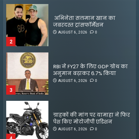
RBI ने FY27 के लिए GDP ग्रोथ का
अनुमान बढ़ाकर 6.7% किया
AUGUST 6, 2026
0
3
ग्राहकों की मांग पर यामाहा ने फिर
पेश किए मोटोजीपी एडिशन
AUGUST 6, 2026
0
4
पटना के मंदिर में पूजा करने आई
लड़की से रेप की कोशिश, कर्मचारी
10 साल बाद फिल्मों में वापसी करेंगे
की नीयत बिगड़ी;
इमरान खान, Netflix पर रिलीज
AUGUST 6, 2026
0
होगी नई फिल्म; जानें पूरी डिटेल्स
5