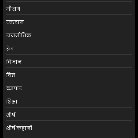
मौसम
RBI ने FY27 के लिए GDP ग्रोथ का
रक्तदान
अनुमान बढ़ाकर 6.7% किया
राजनीतिक
AUGUST 6, 2026
0
3
रेल
विज्ञान
ग्राहकों की मांग पर यामाहा ने फिर
वित्त
पेश किए मोटोजीपी एडिशन
AUGUST 6, 2026
0
व्यापार
4
शिक्षा
पटना के मंदिर में पूजा करने आई
शीर्ष
लड़की से रेप की कोशिश, कर्मचारी
की नीयत बिगड़ी;
शीर्ष कहानी
AUGUST 6, 2026
0