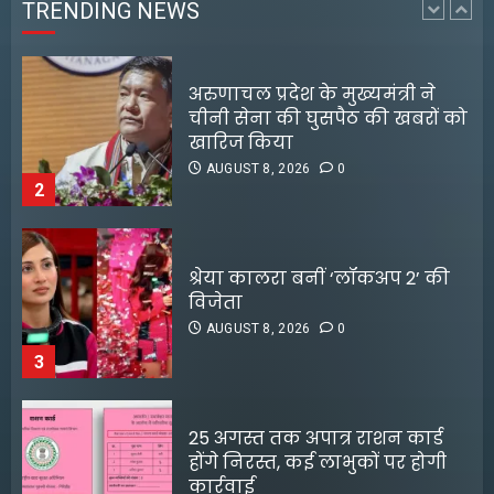
TRENDING NEWS
2
श्रेया कालरा बनीं ‘लॉकअप 2’ की
विजेता
AUGUST 8, 2026
0
3
25 अगस्त तक अपात्र राशन कार्ड
होंगे निरस्त, कई लाभुकों पर होगी
कार्रवाई
AUGUST 8, 2026
0
4
किराए का कमरा लेकर रेकी, फिर
करते थे चोरी:मुजफ्फरपुर में गिरोह
डीपफेक वीडियो बनाने वालों को
का एक सदस्य गिरफ्तार