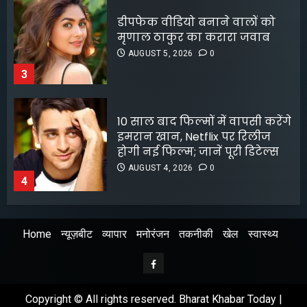
10 साल बाद फिल्मों में वापसी करेंगे
इमरान खान, Netflix पर रिलीज
होगी नई फिल्म; जानें पूरी डिटेल्स
AUGUST 4, 2026
0
4
लॉक अप 2 शिवांगी जोशी को बचाने
के लिए हर्षद चोपड़ा ने दिया फिनाले
स्पॉट का त्याग, सोशल मीडिया पर
बंटे लोग
AUGUST 4, 2026
0
5
Home
न्यूज़बीट
व्यापार
मनोरंजन
तकनीकी
खेल
स्वास्थ्य
श्रेया कालरा बनीं ‘लॉकअप 2’ की
विजेता
Facebook
AUGUST 8, 2026
0
1
Copyright © All rights reserved. Bharat Khabar Today |