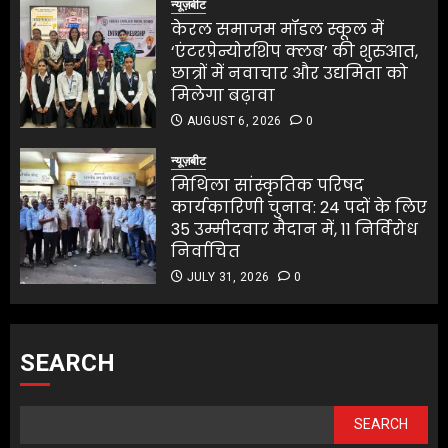
न्यूज़बीट
केरल समाजम मॉडल स्कूल में
‘एंटरप्रेन्योरशिप क्लब’ की शुरुआत,
छात्रों में नवाचार और उद्यमिता को
मिलेगा बढ़ावा
AUGUST 6, 2026
0
न्यूज़बीट
मिथिला सांस्कृतिक परिषद
कार्यकारिणी चुनाव: 24 पदों के लिए
35 उम्मीदवार मैदान में, 11 निर्विरोध
निर्वाचित
JULY 31, 2026
0
SEARCH
SEARCH