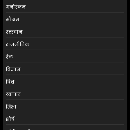
मनोरंजन
मौसम
श्रेया कालरा बनीं ‘लॉकअप 2’ की
रक्तदान
विजेता
राजनीतिक
AUGUST 8, 2026
0
3
रेल
विज्ञान
25 अगस्त तक अपात्र राशन कार्ड
होंगे निरस्त, कई लाभुकों पर होगी
वित्त
कार्रवाई
AUGUST 8, 2026
0
व्यापार
4
शिक्षा
किराए का कमरा लेकर रेकी, फिर
शीर्ष
करते थे चोरी:मुजफ्फरपुर में गिरोह