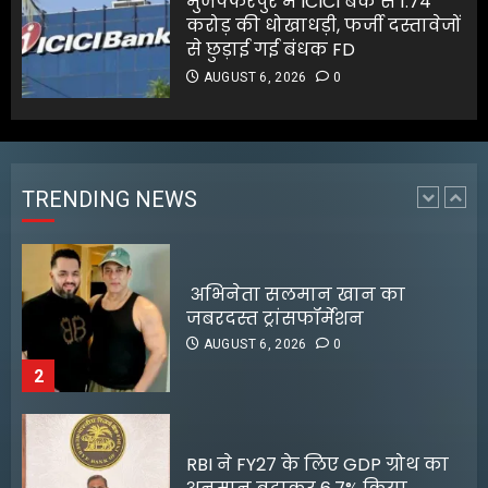
मुजफ्फरपुर में ICICI बैंक से 1.74
AUGUST 6, 2026
0
करोड़ की धोखाधड़ी, फर्जी दस्तावेजों
1
से छुड़ाई गई बंधक FD
AUGUST 6, 2026
0
अभिनेता सलमान खान का
जबरदस्त ट्रांसफॉर्मेशन
AUGUST 6, 2026
0
TRENDING NEWS
2
RBI ने FY27 के लिए GDP ग्रोथ का
अनुमान बढ़ाकर 6.7% किया
AUGUST 6, 2026
0
3
ग्राहकों की मांग पर यामाहा ने फिर