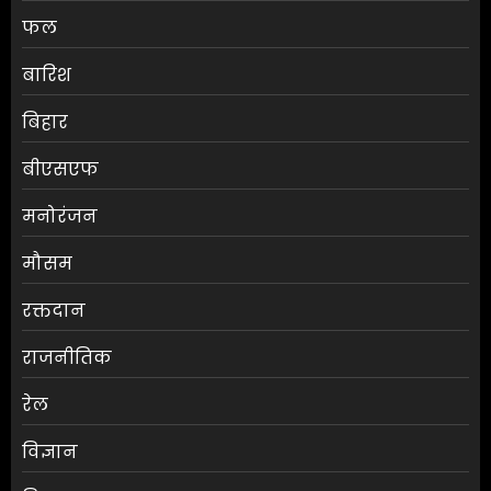
फल
बारिश
बिहार
बीएसएफ
मनोरंजन
मौसम
RBI ने FY27 के लिए GDP ग्रोथ का
रक्तदान
अनुमान बढ़ाकर 6.7% किया
राजनीतिक
AUGUST 6, 2026
0
3
रेल
विज्ञान
ग्राहकों की मांग पर यामाहा ने फिर