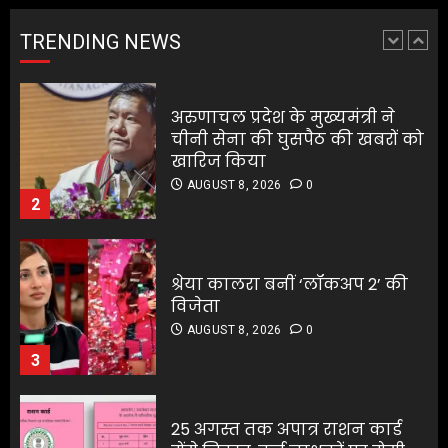
अरुणाचल प्रदेश के मुख्यमंत्री ने
खारिज किया
चीनी सेना की घुसपैठ की खबरों को
AUGUST 8, 2026
0
TRENDING NEWS
खारिज किया
2
AUGUST 8, 2026
0
2
श्रेया कालरा बनीं ‘लॉकअप 2’ की
विजेता
श्रेया कालरा बनीं ‘लॉकअप 2’ की
AUGUST 8, 2026
0
विजेता
3
AUGUST 8, 2026
0
3
25 अगस्त तक अपात्र राशन कार्ड
होंगे निरस्त, कई लाभुकों पर होगी
25 अगस्त तक अपात्र राशन कार्ड
कार्रवाई
होंगे निरस्त, कई लाभुकों पर होगी
AUGUST 8, 2026
0
कार्रवाई
4
AUGUST 8, 2026
0
4
किराए का कमरा लेकर रेकी, फिर