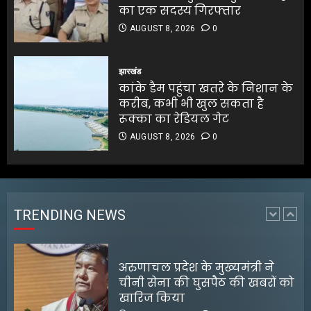
5
का एक सदस्य गिरफ्तार
AUGUST 8, 2026
0
बंगाल के टेक्सटाइल उद्योग के लिए
₹5,000 करोड़ के निवेश की घोषणा
झारखंड
कांके डैम पहुंचा खतरे के निशान के
AUGUST 8, 2026
0
करीब, कभी भी खुल सकता है
1
रूक्का का रेडियल गेट
AUGUST 8, 2026
0
अरुणाचल प्रदेश के मुख्यमंत्री ने
चीनी सेना की घुसपैठ की खबरों को
खारिज किया
AUGUST 8, 2026
0
TRENDING NEWS
2
श्रेया कालरा बनीं ‘लॉकअप 2’ की
विजेता
AUGUST 8, 2026
0