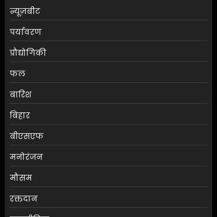
न्यूज़बीट
पर्यावरण
प्रौद्योगिकी
फल
बारिश
बिहार
बीएसएफ
मनोरंजन
मौसम
श्रेया कालरा बनीं ‘लॉकअप 2’ की
रक्तदान
विजेता