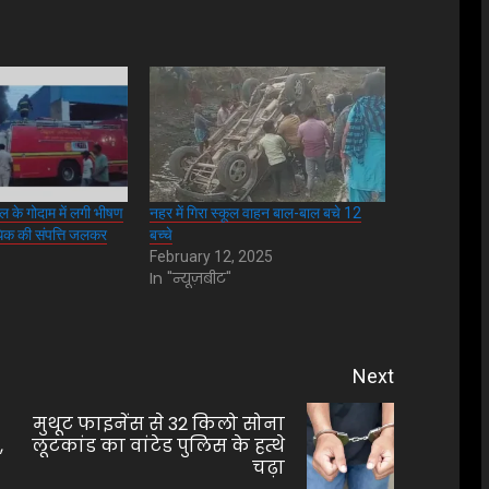
ेल के गोदाम में लगी भीषण
नहर में गिरा स्कूल वाहन बाल-बाल बचे 12
क की संपत्ति जलकर
बच्चे
February 12, 2025
In "न्यूज़बीट"
Next
मुथूट फाइनेंस से 32 किलो सोना
Previous
Next
,
लूटकांड का वांटेड पुलिस के हत्थे
चढ़ा
post:
post: