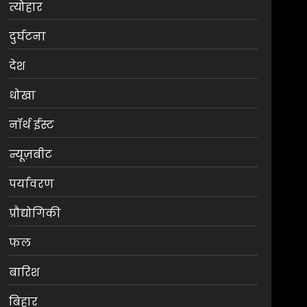
त्योहार
दुर्घटना
देश
धोखा
नॉर्थ ईस्ट
न्यूज़बीट
पर्यावरण
मनोरंजन
प्रौद्योगिकी
श्रेया कालरा बनीं ‘लॉकअप 2’
की विजेता
फल
AUGUST 8, 2026
0
3
बारिश
बिहार
झारखंड