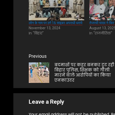
लोन के नाम पर ठर्ग 16 साइबर अपराधी धराये
तेजस्वी यादव ने फि
November 13, 2024
August 13, 202
In "बिहार"
In "राजनीतिक"
Post
Previous
navigation
बदमाशों पर कहर बनकर टूट रही
बिहार पुलिस, शिक्षक को गोली
मारने वाले आरोपियों का किया
एनकाउंटर
Leave a Reply
Your email address will not be published.
R