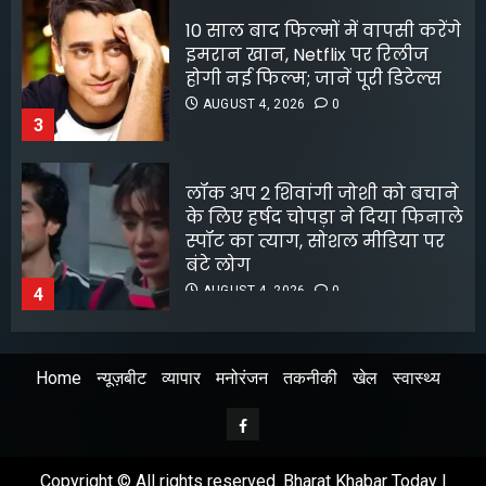
लॉक अप 2 शिवांगी जोशी को बचाने
के लिए हर्षद चोपड़ा ने दिया फिनाले
स्पॉट का त्याग, सोशल मीडिया पर
बंटे लोग
AUGUST 4, 2026
0
4
8 फिल्मफेयर अवॉर्ड और हजारों हिट
गानों के बाद भी खंडवा से जुड़े रहे
किशोर दा
AUGUST 4, 2026
0
5
Home
न्यूज़बीट
व्यापार
मनोरंजन
तकनीकी
खेल
स्वास्थ्य
अभिनेता सलमान खान का
जबरदस्त ट्रांसफॉर्मेशन
Facebook
AUGUST 6, 2026
0
1
Copyright © All rights reserved. Bharat Khabar Today |