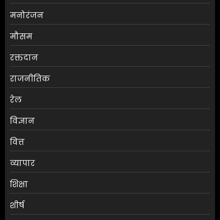
मनोरंजन
मौसम
RBI ने FY27 के लिए GDP ग्रोथ का
रक्तदान
अनुमान बढ़ाकर 6.7% किया
राजनीतिक
AUGUST 6, 2026
0
3
रेल
विज्ञान
ग्राहकों की मांग पर यामाहा ने फिर
वित्त
पेश किए मोटोजीपी एडिशन
AUGUST 6, 2026
0
व्यापार
4
शिक्षा
पटना के मंदिर में पूजा करने आई
शीर्ष
लड़की से रेप की कोशिश, कर्मचारी