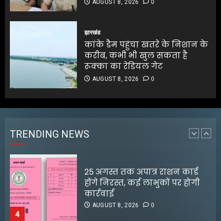
AUGUST 8, 2026
0
श्रेया कालरा बनीं ‘लॉकअप 2’ की
विजेता
झारखंड
कांके डैम पहुंचा खतरे के निशान के
AUGUST 8, 2026
0
करीब, कभी भी खुल सकता है
3
रूक्का का रेडियल गेट
AUGUST 8, 2026
0
25 अगस्त तक अपात्र राशन कार्ड
होंगे निरस्त, कई लाभुकों पर होगी
कार्रवाई
AUGUST 8, 2026
0
TRENDING NEWS
4
किराए का कमरा लेकर रेकी, फिर
करते थे चोरी:मुजफ्फरपुर में गिरोह
डीपफेक वीडियो बनाने वालों को
का एक सदस्य गिरफ्तार
मृणाल ठाकुर का करारा जवाब
AUGUST 8, 2026
0
5
AUGUST 5, 2026
0