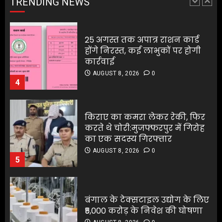
TRENDING NEWS
कार्रवाई
4
AUGUST 8, 2026
0
4
किराए का कमरा लेकर रेकी, फिर
करते थे चोरी:मुजफ्फरपुर में गिरोह
किराए का कमरा लेकर रेकी, फिर
का एक सदस्य गिरफ्तार
करते थे चोरी:मुजफ्फरपुर में गिरोह
AUGUST 8, 2026
0
का एक सदस्य गिरफ्तार
5
AUGUST 8, 2026
0
5
बंगाल के टेक्सटाइल उद्योग के लिए
₹5,000 करोड़ के निवेश की घोषणा
AUGUST 8, 2026
0
1
अरुणाचल प्रदेश के मुख्यमंत्री ने
चीनी सेना की घुसपैठ की खबरों को
खारिज किया