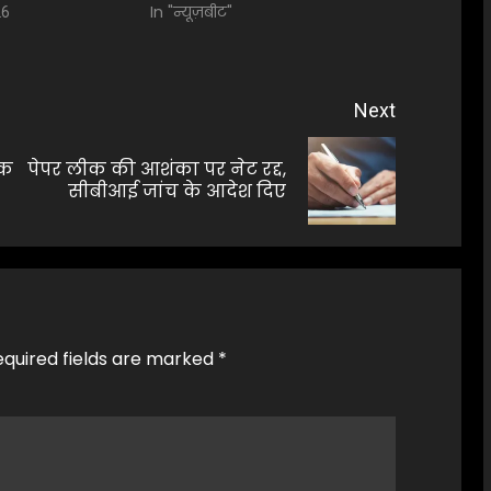
In "न्यूज़बीट"
26
Next
िक
पेपर लीक की आशंका पर नेट रद्द,
Previous
Next
सीबीआई जांच के आदेश दिए
post:
post:
equired fields are marked
*