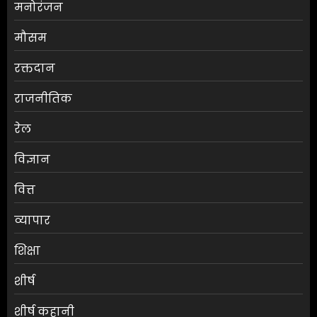
मनोरंजन
मौसम
एलबीएसएम कॉलेज में स्नातक
रक्तदान
प्रथम वर्ष के छात्रों की परिचयात्मक
कक्षा आयोजित
राजनीतिक
AUGUST 7, 2026
0
3
रेल
विज्ञान
जलपाईगुड़ी में
भारी बारिश से रिहायशी इलाके
वित्त
जलमग्न
AUGUST 6, 2026
0
व्यापार
4
शिक्षा
शीर्ष
अभिनेता सलमान खान का
जबरदस्त ट्रांसफॉर्मेशन
शीर्ष कहानी