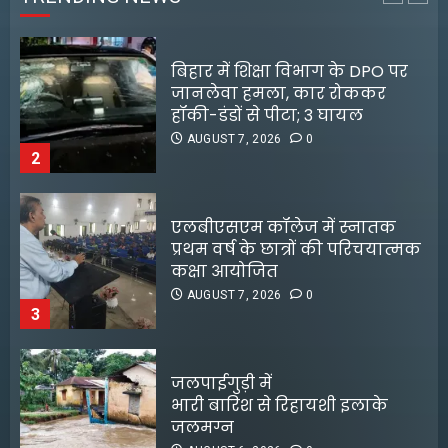
2
एलबीएसएम कॉलेज में स्नातक
प्रथम वर्ष के छात्रों की परिचयात्मक
कक्षा आयोजित
AUGUST 7, 2026
0
3
जलपाईगुड़ी में
भारी बारिश से रिहायशी इलाके
जलमग्न
AUGUST 6, 2026
0
4
अभिनेता सलमान खान का
10 साल बाद फिल्मों में वापसी करेंगे
जबरदस्त ट्रांसफॉर्मेशन
इमरान खान, Netflix पर रिलीज
AUGUST 6, 2026
0