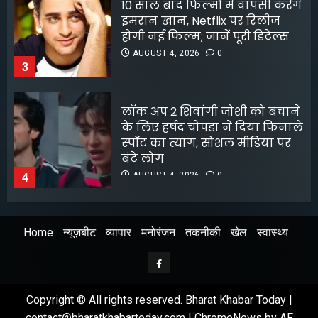
लॉक अप 2 शिवांगी जोशी को बचाने
के लिए हर्षद चोपड़ा ने दिया फिनाले
स्पॉट का त्याग, सोशल मीडिया पर
बंटे लोग
AUGUST 4, 2026
0
4
8 फिल्मफेयर अवॉर्ड और हजारों हिट
गानों के बाद भी खंडवा से जुड़े रहे
किशोर दा
AUGUST 4, 2026
0
5
Home
न्यूज़बीट
व्यापार
मनोरंजन
तकनीकी
खेल
स्वास्थ्य
अभिनेता सलमान खान का
जबरदस्त ट्रांसफॉर्मेशन
Facebook
AUGUST 6, 2026
0
1
Copyright © All rights reserved. Bharat Khabar Today |
contact@bharatkhabartoday.com
|
ChromeNews
by AF