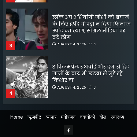
8 फिल्मफेयर अवॉर्ड और हजारों हिट
गानों के बाद भी खंडवा से जुड़े रहे
किशोर दा
AUGUST 4, 2026
0
4
रावण के अवतार में यश ने लूटी
महफिल
JULY 31, 2026
0
5
Home
न्यूज़बीट
व्यापार
मनोरंजन
तकनीकी
खेल
स्वास्थ्य
डीपफेक वीडियो बनाने वालों को
मृणाल ठाकुर का करारा जवाब
Facebook
AUGUST 5, 2026
0