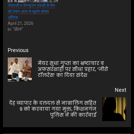
जेएफसी व चेन्नइयन एफसी के मैच
को लेकर आज से खुलेग बॉक्स
ऑफिस
April 21, 2026
In "खेल"
Post
Previous
navigation
मेयर सुधा गुप्ता का भ्रष्टाचार व
Pre
अफसरशाही पर सीधा प्रहार, ‘जीरो
टॉलरेंस’ का दिया संदेश
pos
Next
देह व्यापार के दलदल से नाबालिग सहित
Next
9 को करवाया गया मुक्त, किशनगंज
पुलिस ने की कार्रवाई
post: