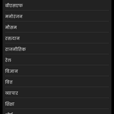
बीएसएफ
मनोरंजन
मौसम
मुख्यमंत्री शुभेंदु अधिकारी की सुरक्षा
रक्तदान
पर बड़ा खुलासा
राजनीतिक
AUGUST 5, 2026
0
3
रेल
विज्ञान
दरभंगा सिविल कोर्ट में फर्जी
आईकार्ड का खेल, एपीपी समेत तीन
वित्त
पुलिस के शिकंजे में
AUGUST 5, 2026
0
व्यापार
4
शिक्षा