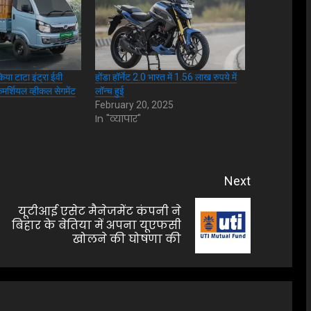
किया टाटा इंट्रा ईवी
होंडा हॉर्नेट 2.0 भारत में 1.56 लाख रुपये में
र्शियल व्हीकल सेगमेंट
लॉन्च हुई
February 20, 2025
In "व्यापार"
Next
यूटीआई एसेट मैनेजमेंट कंपनी ने
Previous
Next
बिहार के बेतिया में अपना यूएफसी
खोलने की घोषणा की
post:
post: