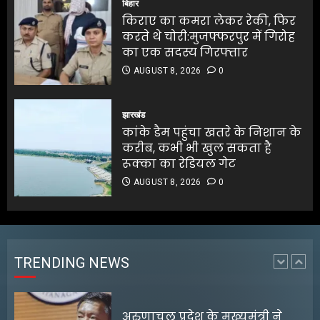
बिहार
5
का एक सदस्य गिरफ्तार
किराए का कमरा लेकर रेकी, फिर
AUGUST 8, 2026
0
करते थे चोरी:मुजफ्फरपुर में गिरोह
5
का एक सदस्य गिरफ्तार
AUGUST 8, 2026
0
बंगाल के टेक्सटाइल उद्योग के लिए
₹5,000 करोड़ के निवेश की घोषणा
झारखंड
कांके डैम पहुंचा खतरे के निशान के
AUGUST 8, 2026
0
करीब, कभी भी खुल सकता है
1
रूक्का का रेडियल गेट
AUGUST 8, 2026
0
अरुणाचल प्रदेश के मुख्यमंत्री ने
चीनी सेना की घुसपैठ की खबरों को
खारिज किया
AUGUST 8, 2026
0
TRENDING NEWS
2