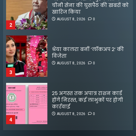
श्रेया कालरा बनीं ‘लॉकअप 2’ की
विजेता
AUGUST 8, 2026
0
3
25 अगस्त तक अपात्र राशन कार्ड
होंगे निरस्त, कई लाभुकों पर होगी
कार्रवाई
AUGUST 8, 2026
0
4
किराए का कमरा लेकर रेकी, फिर
करते थे चोरी:मुजफ्फरपुर में गिरोह
डीपफेक वीडियो बनाने वालों को
का एक सदस्य गिरफ्तार
मृणाल ठाकुर का करारा जवाब
AUGUST 8, 2026
0
5
AUGUST 5, 2026
0
3