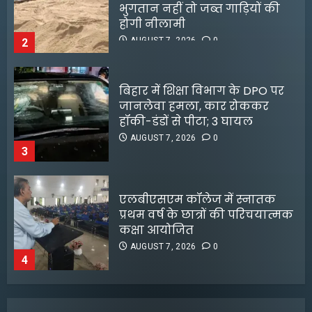
हॉकी-डंडों से पीटा; 3 घायल
AUGUST 7, 2026
0
3
एलबीएसएम कॉलेज में स्नातक
प्रथम वर्ष के छात्रों की परिचयात्मक
कक्षा आयोजित
AUGUST 7, 2026
0
4
जलपाईगुड़ी में
भारी बारिश से रिहायशी इलाके
10 साल बाद फिल्मों में वापसी करेंगे
जलमग्न
इमरान खान, Netflix पर रिलीज
AUGUST 6, 2026
0
होगी नई फिल्म; जानें पूरी डिटेल्स
5
AUGUST 4, 2026
0
3
हस्तकरघा क्षेत्र में उत्पादन नहीं,