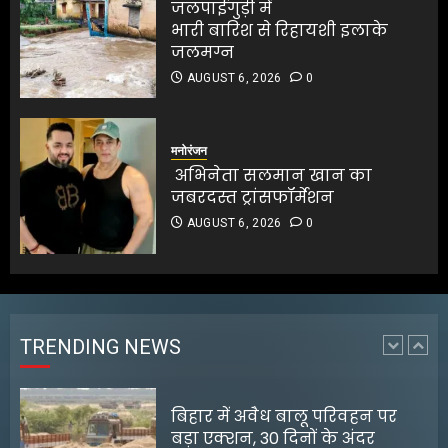
जलपाईगुड़ी में
AUGUST 6, 2026
0
भारी बारिश से रिहायशी इलाके
5
जलमग्न
AUGUST 6, 2026
0
हस्तकरघा क्षेत्र में उत्पादन नहीं,
बुनकरों की आय बढ़ाना
प्राथमिकता : राज्यपाल
मनोरंजन
अभिनेता सलमान खान का
AUGUST 8, 2026
0
जबरदस्त ट्रांसफॉर्मेशन
1
AUGUST 6, 2026
0
बिहार में अवैध बालू परिवहन पर
बड़ा एक्शन, 30 दिनों के अंदर
भुगतान नहीं तो जब्त गाड़ियों की
होगी नीलामी
TRENDING NEWS
AUGUST 7, 2026
0
2
बिहार में शिक्षा विभाग के DPO पर
जानलेवा हमला, कार रोककर