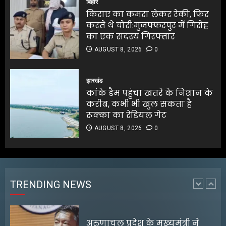
बिहार
5
का एक सदस्य गिरफ्तार
किराए का कमरा लेकर रेकी, फिर
AUGUST 8, 2026
0
करते थे चोरी:मुजफ्फरपुर में गिरोह
5
का एक सदस्य गिरफ्तार
AUGUST 8, 2026
0
बंगाल के टेक्सटाइल उद्योग के लिए
₹5,000 करोड़ के निवेश की घोषणा
झारखंड
कांके डैम पहुंचा खतरे के निशान के
AUGUST 8, 2026
0
करीब, कभी भी खुल सकता है
1
रूक्का का रेडियल गेट
AUGUST 8, 2026
0
अरुणाचल प्रदेश के मुख्यमंत्री ने
चीनी सेना की घुसपैठ की खबरों को
खारिज किया
AUGUST 8, 2026
0
TRENDING NEWS
2