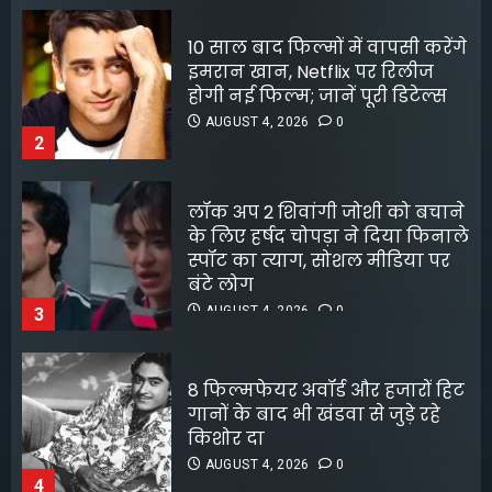
असम में बाढ़ से अभी भी सात जिलों
लॉक अप 2 शिवांगी जोशी को बचाने
की 128071 आबादी प्रभावित
के लिए हर्षद चोपड़ा ने दिया फिनाले
AUGUST 5, 2026
0
स्पॉट का त्याग, सोशल मीडिया पर
5
बंटे लोग
AUGUST 4, 2026
0
3
8 फिल्मफेयर अवॉर्ड और हजारों हिट
गानों के बाद भी खंडवा से जुड़े रहे
किशोर दा
AUGUST 4, 2026
0
4
रावण के अवतार में यश ने लूटी
महफिल
JULY 31, 2026
0
5