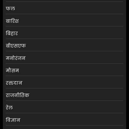
फल
बारिश
बिहार
बीएसएफ
मनोरंजन
मौसम
मुख्यमंत्री शुभेंदु अधिकारी की सुरक्षा
रक्तदान
पर बड़ा खुलासा
राजनीतिक
AUGUST 5, 2026
0
3
रेल
विज्ञान
दरभंगा सिविल कोर्ट में फर्जी