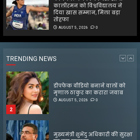
कालीरमन को विश्वविद्यालय ने
AUGUST 5, 2026
0
1
दिया खास सम्मान, मिला बड़ा
तोहफा
AUGUST 5, 2026
0
डीपफेक वीडियो बनाने वालों को
मृणाल ठाकुर का करारा जवाब
AUGUST 5, 2026
0
TRENDING NEWS
2
मुख्यमंत्री शुभेंदु अधिकारी की सुरक्षा
पर बड़ा खुलासा
AUGUST 5, 2026
0
3
दरभंगा सिविल कोर्ट में फर्जी
आईकार्ड का खेल, एपीपी समेत तीन