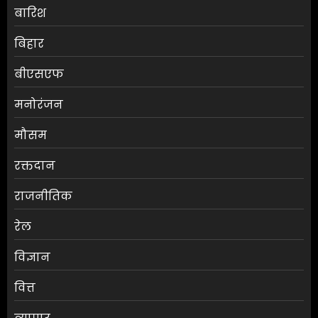
बारिश
बिहार
बीएसएफ
मनोरंजन
मौसम
श्रेया कालरा बनीं ‘लॉकअप 2’ की
रक्तदान
विजेता
राजनीतिक
AUGUST 8, 2026
0
3
रेल
विज्ञान
25 अगस्त तक अपात्र राशन कार्ड
होंगे निरस्त, कई लाभुकों पर होगी
वित्त
कार्रवाई
AUGUST 8, 2026
0