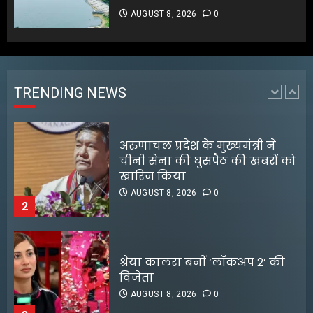
AUGUST 8, 2026
0
अरुणाचल प्रदेश के मुख्यमंत्री ने
चीनी सेना की घुसपैठ की खबरों को
खारिज किया
AUGUST 8, 2026
0
TRENDING NEWS
2
श्रेया कालरा बनीं ‘लॉकअप 2’ की
विजेता
AUGUST 8, 2026
0
3
25 अगस्त तक अपात्र राशन कार्ड
होंगे निरस्त, कई लाभुकों पर होगी
कार्रवाई
AUGUST 8, 2026
0