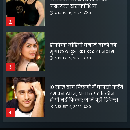
का एक सदस्य गिरफ्तार
मृणाल ठाकुर का करारा जवाब
AUGUST 8, 2026
0
5
AUGUST 5, 2026
0
3
10 साल बाद फिल्मों में वापसी करेंगे
इमरान खान, Netflix पर रिलीज
होगी नई फिल्म; जानें पूरी डिटेल्स
AUGUST 4, 2026
0
4
लॉक अप 2 शिवांगी जोशी को बचाने
के लिए हर्षद चोपड़ा ने दिया फिनाले
स्पॉट का त्याग, सोशल मीडिया पर
बंटे लोग
AUGUST 4, 2026
0
5