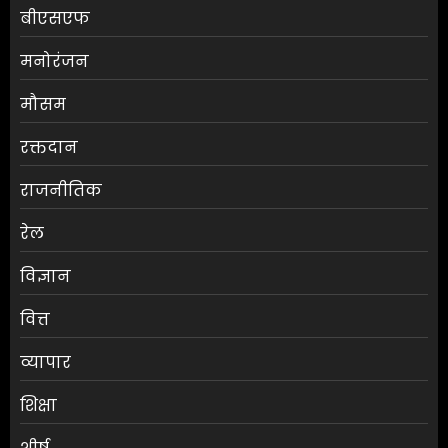
बीएसएफ
मनोरंजन
मौसम
RBI ने FY27 के लिए GDP ग्रोथ का
रक्तदान
अनुमान बढ़ाकर 6.7% किया
राजनीतिक
AUGUST 6, 2026
0
3
रेल
विज्ञान
ग्राहकों की मांग पर यामाहा ने फिर
वित्त
पेश किए मोटोजीपी एडिशन
AUGUST 6, 2026
0
व्यापार
4
शिक्षा
पटना के मंदिर में पूजा करने आई