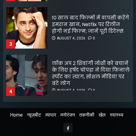
लॉक अप 2 शिवांगी जोशी को बचाने
के लिए हर्षद चोपड़ा ने दिया फिनाले
स्पॉट का त्याग, सोशल मीडिया पर
बंटे लोग
AUGUST 4, 2026
0
4
8 फिल्मफेयर अवॉर्ड और हजारों हिट
गानों के बाद भी खंडवा से जुड़े रहे
किशोर दा
AUGUST 4, 2026
0
5
Home
न्यूज़बीट
व्यापार
मनोरंजन
तकनीकी
खेल
स्वास्थ्य
अभिनेता सलमान खान का
जबरदस्त ट्रांसफॉर्मेशन
Facebook
AUGUST 6, 2026
0