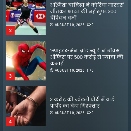
‘स्पाइडर-मैन: ब्रांड न्यू डे’ ने बॉक्स
ऑफिस पर 500 करोड़ से ज़्यादा की
कमाई
AUGUST 10, 2026
0
3
3 करोड़ की ज्वेलरी चोरी में वार्ड
पार्षद का बेटा गिरफ्तार
AUGUST 10, 2026
0
4
विश्व आदिवासी दिवस के अवसर पर
जिला स्तरीय सांस्कृतिक कार्यक्रम,
सम्मान समारोह सह परिसंपत्ति
अभिनेता सलमान खान का
वितरण कार्यक्रम का आयोजन,
जबरदस्त ट्रांसफॉर्मेशन
भगवान बिरसा मुंडा, स्मृति शेष
5
AUGUST 6, 2026
0
दिशोम गुरू शिबू सोरेन को दी गई