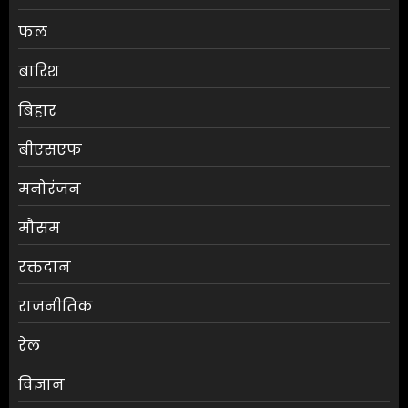
फल
बारिश
बिहार
बीएसएफ
मनोरंजन
मौसम
RBI ने FY27 के लिए GDP ग्रोथ का
रक्तदान
अनुमान बढ़ाकर 6.7% किया
राजनीतिक
AUGUST 6, 2026
0
3
रेल
विज्ञान
ग्राहकों की मांग पर यामाहा ने फिर