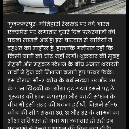
मुजफ्फरपुर-मोतिहारी रेलखंड पर वंदे भारत
एक्सप्रेस पर लगातार दूसरे दिन पत्थरबाजी की
घटना सामने आई है। इस वारदात से यात्रियों में
दहशत का माहौल है, हालांकि गनीमत रही कि
किसी यात्री को चोट नहीं लगी। शुक्रवार की सुबह
मेहसी और महवल स्टेशन के बीच अज्ञात शरारती
तत्वों ने ट्रेन को निशाना बनाते हुए पत्थर फेंके।
इस दौरान सी-2 कोच के बर्थ संख्या 38 और 39
के पास खिड़की का शीशा टूट गया। इससे पहले
गुरुवार की शाम कपरपुरा और कांटी स्टेशन के
बीच भी इसी तरह की घटना हुई थी, जिसमें सी-5
कोच की सीट संख्या 30, 31 और 32 के सामने का
शीशा क्षतिग्रस्त हो गया था। लगातार हो रही इन
घटनाओं ने रेलवे प्रशासन की चिंता बढ़ा दी है।