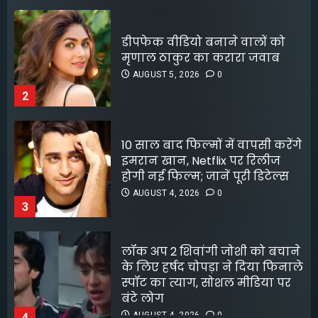
पटना के मंदिर में पूजा करने आई
लड़की से रेप की कोशिश, कर्मचारी
10 साल बाद फिल्मों में वापसी करेंगे
की नीयत बिगड़ी;
इमरान खान, Netflix पर रिलीज
AUGUST 6, 2026
0
होगी नई फिल्म; जानें पूरी डिटेल्स
5
AUGUST 4, 2026
0
3
लॉक अप 2 शिवांगी जोशी को बचाने
के लिए हर्षद चोपड़ा ने दिया फिनाले
स्पॉट का त्याग, सोशल मीडिया पर
बंटे लोग
AUGUST 4, 2026
0
4
8 फिल्मफेयर अवॉर्ड और हजारों हिट
गानों के बाद भी खंडवा से जुड़े रहे
किशोर दा
AUGUST 4, 2026
0
5