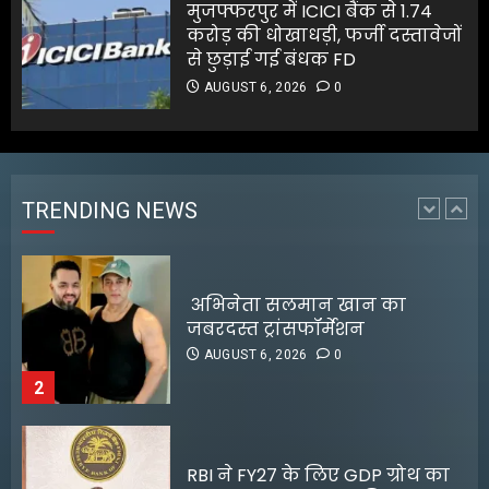
जलमग्न
मुजफ्फरपुर में ICICI बैंक से 1.74
AUGUST 6, 2026
0
करोड़ की धोखाधड़ी, फर्जी दस्तावेजों
1
से छुड़ाई गई बंधक FD
AUGUST 6, 2026
0
अभिनेता सलमान खान का
जबरदस्त ट्रांसफॉर्मेशन
AUGUST 6, 2026
0
TRENDING NEWS
2
RBI ने FY27 के लिए GDP ग्रोथ का
अनुमान बढ़ाकर 6.7% किया
AUGUST 6, 2026
0
3
ग्राहकों की मांग पर यामाहा ने फिर