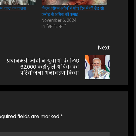
्म ‘जाट’ का जलवा
फिल्म ‘सिंघम अगेन’ ने पांच दिन में की डेढ़ साै
कराेड़ से अधिक की कमाई
November 6, 2024
In "मनोरंजन"
Next
प्रधानमंत्री मोदी ने युवाओं के लिए
Previous
Next
ी
62,000 करोड़ से अधिक का
परियोजना अनावरण किया
post:
post:
equired fields are marked
*