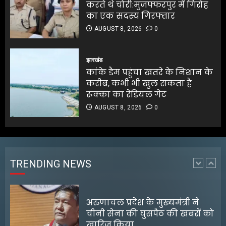
AUGUST 8, 2026
0
करते थे चोरी:मुजफ्फरपुर में गिरोह
5
का एक सदस्य गिरफ्तार
AUGUST 8, 2026
0
बंगाल के टेक्सटाइल उद्योग के लिए
₹5,000 करोड़ के निवेश की घोषणा
झारखंड
कांके डैम पहुंचा खतरे के निशान के
AUGUST 8, 2026
0
करीब, कभी भी खुल सकता है
1
रूक्का का रेडियल गेट
AUGUST 8, 2026
0
अरुणाचल प्रदेश के मुख्यमंत्री ने
चीनी सेना की घुसपैठ की खबरों को
खारिज किया
AUGUST 8, 2026
0
TRENDING NEWS
2
श्रेया कालरा बनीं ‘लॉकअप 2’ की
विजेता