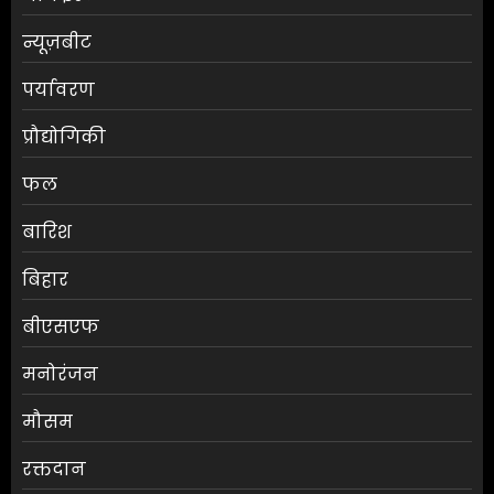
न्यूज़बीट
पर्यावरण
प्रौद्योगिकी
फल
बारिश
बिहार
बीएसएफ
मनोरंजन
मौसम
श्रेया कालरा बनीं ‘लॉकअप 2’ की
रक्तदान
विजेता