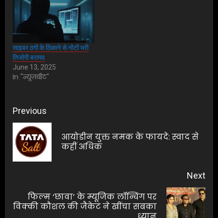
साइबर ठगों के ठिकाने से नोटों भरी
तिजोरी बरामद
June 13, 2025
In "न्यूज़बीट"
Post
Previous
navigation
आयोडीन युक्त नमक के फायदे: स्वाद से
Pre
कहीं अधिक
pos
Next
फिल्म ‘छावा’ के म्यूजिक लॉन्चिंग पर
Next
विक्की कौशल की जैकेट ने खींचा सबका
ध्यान
post: