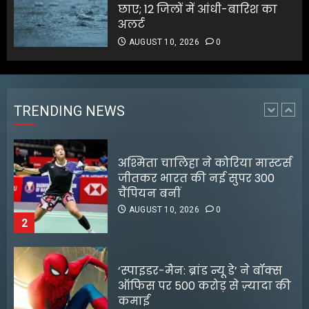
1
छाए; 12 जिलों में आंधी-बारिश का
अलर्ट
AUGUST 10, 2026
0
अश्मिता चालिहा ने कोरिया मास्टर्स
जीतकर भारत की नई सुपर 300
चैंपियन बनीं
AUGUST 10, 2026
0
TRENDING NEWS
2
‘स्पाइडर-मैन: ब्रांड न्यू डे’ ने बॉक्स
ऑफिस पर 500 करोड़ से ज़्यादा की
कमाई
AUGUST 10, 2026
0
3
3 करोड़ की ज्वेलरी चोरी में वार्ड
पार्षद का बेटा गिरफ्तार