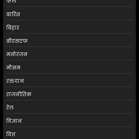
फल
बारिश
बिहार
बीएसएफ
मनोरंजन
मौसम
‘स्पाइडर-मैन: ब्रांड न्यू डे’ ने बॉक्स
रक्तदान
ऑफिस पर 500 करोड़ से ज़्यादा की
कमाई
राजनीतिक
AUGUST 10, 2026
0
3
रेल
विज्ञान
3 करोड़ की ज्वेलरी चोरी में वार्ड
वित्त
पार्षद का बेटा गिरफ्तार