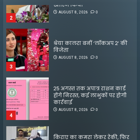
श्रेया कालरा बनीं ‘लॉकअप 2’ की
विजेता
AUGUST 8, 2026
0
3
25 अगस्त तक अपात्र राशन कार्ड
होंगे निरस्त, कई लाभुकों पर होगी
कार्रवाई
AUGUST 8, 2026
0
4
किराए का कमरा लेकर रेकी, फिर
करते थे चोरी:मुजफ्फरपुर में गिरोह
डीपफेक वीडियो बनाने वालों को
का एक सदस्य गिरफ्तार
मृणाल ठाकुर का करारा जवाब
AUGUST 8, 2026
0