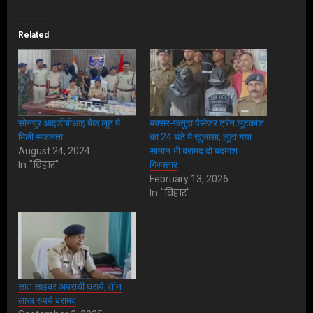
Related
सोनपुर आइडीबीआइ बैंक लूट में
बक्सर-फतुहा पैसेंजर ट्रेन लूटकांड
मिली सफलता
का 24 घंटे में खुलासा, लूटा गया
August 24, 2024
सामान भी बरामद दो बदमाश
In "बिहार"
गिरफ्तार
February 13, 2026
In "बिहार"
सात साइबर अपराधी घराये, तीन
लाख रुपये बरामद