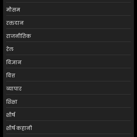
मौसम
श्रेया कालरा बनीं ‘लॉकअप 2’ की
रक्तदान
विजेता
राजनीतिक
AUGUST 8, 2026
0
3
रेल
विज्ञान
25 अगस्त तक अपात्र राशन कार्ड
होंगे निरस्त, कई लाभुकों पर होगी
वित्त
कार्रवाई
AUGUST 8, 2026
0
व्यापार
4
शिक्षा
किराए का कमरा लेकर रेकी, फिर
शीर्ष
करते थे चोरी:मुजफ्फरपुर में गिरोह
का एक सदस्य गिरफ्तार
शीर्ष कहानी
AUGUST 8, 2026
0