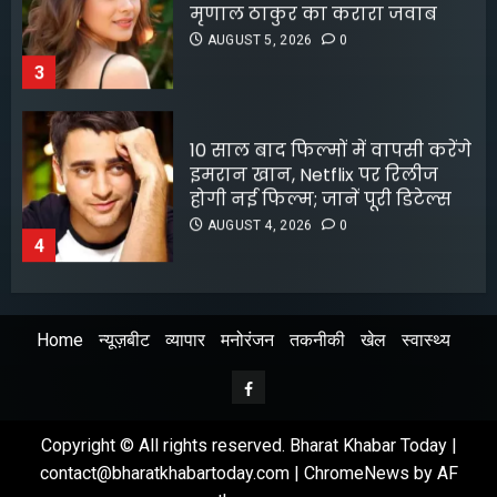
इमरान खान, Netflix पर रिलीज
होगी नई फिल्म; जानें पूरी डिटेल्स
AUGUST 4, 2026
0
4
लॉक अप 2 शिवांगी जोशी को बचाने
के लिए हर्षद चोपड़ा ने दिया फिनाले
स्पॉट का त्याग, सोशल मीडिया पर
बंटे लोग
AUGUST 4, 2026
0
5
Home
न्यूज़बीट
व्यापार
मनोरंजन
तकनीकी
खेल
स्वास्थ्य
श्रेया कालरा बनीं ‘लॉकअप 2’ की
विजेता
Facebook
AUGUST 8, 2026
0
1
Copyright © All rights reserved. Bharat Khabar Today |
contact@bharatkhabartoday.com
|
ChromeNews
by AF