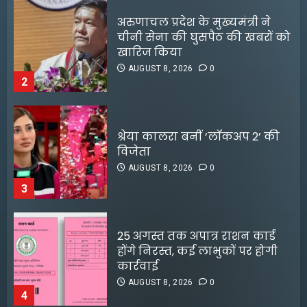
श्रेया कालरा बनीं ‘लॉकअप 2’ की
विजेता
AUGUST 8, 2026
0
3
25 अगस्त तक अपात्र राशन कार्ड
होंगे निरस्त, कई लाभुकों पर होगी
कार्रवाई
AUGUST 8, 2026
0
4
किराए का कमरा लेकर रेकी, फिर
करते थे चोरी:मुजफ्फरपुर में गिरोह
डीपफेक वीडियो बनाने वालों को
का एक सदस्य गिरफ्तार
मृणाल ठाकुर का करारा जवाब
AUGUST 8, 2026
0
5
AUGUST 5, 2026
0