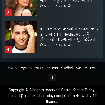
होगी नई फिल्म; जानें पूरी डिटेल्स
AUGUST 4, 2026
0
4
लॉक अप 2 शिवांगी जोशी को बचाने
के लिए हर्षद चोपड़ा ने दिया फिनाले
स्पॉट का त्याग, सोशल मीडिया पर
बंटे लोग
AUGUST 4, 2026
0
5
Home
न्यूज़बीट
व्यापार
मनोरंजन
तकनीकी
खेल
स्वास्थ्य
श्रेया कालरा बनीं ‘लॉकअप 2’ की
विजेता
Facebook
AUGUST 8, 2026
0
1
Copyright © All rights reserved. Bharat Khabar Today |
contact@bharatkhabartoday.com
|
ChromeNews
by AF
themes.
अभिनेता सलमान खान का