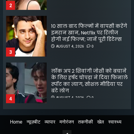
3
लॉक अप 2 शिवांगी जोशी को बचाने
के लिए हर्षद चोपड़ा ने दिया फिनाले
स्पॉट का त्याग, सोशल मीडिया पर
बंटे लोग
AUGUST 4, 2026
0
4
8 फिल्मफेयर अवॉर्ड और हजारों हिट
गानों के बाद भी खंडवा से जुड़े रहे
किशोर दा
AUGUST 4, 2026
0
5
Home
न्यूज़बीट
व्यापार
मनोरंजन
तकनीकी
खेल
स्वास्थ्य
अभिनेता सलमान खान का
जबरदस्त ट्रांसफॉर्मेशन