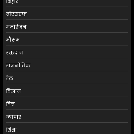
बिहार
बीएसएफ
मनोरंजन
मौसम
एलबीएसएम कॉलेज में स्नातक
रक्तदान
प्रथम वर्ष के छात्रों की परिचयात्मक
कक्षा आयोजित
राजनीतिक
AUGUST 7, 2026
0
3
रेल
विज्ञान
जलपाईगुड़ी में
भारी बारिश से रिहायशी इलाके
वित्त
जलमग्न
AUGUST 6, 2026
0
व्यापार
4
शिक्षा