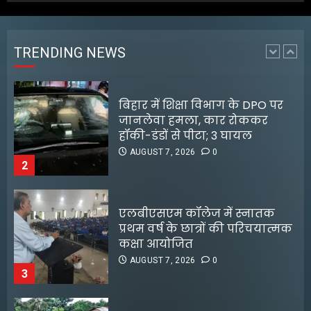
जानलेवा हमला, कार रोककर
हॉकी-डंडों से पीटा; 3 घायल
AUGUST 7, 2026
0
TRENDING NEWS
2
एलबीएसएम कॉलेज में स्नातक
प्रथम वर्ष के छात्रों की परिचयात्मक
कक्षा आयोजित
AUGUST 7, 2026
0
3
जलपाईगुड़ी में
भारी बारिश से रिहायशी इलाके
जलमग्न
AUGUST 6, 2026
0
4