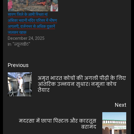
सारण जिले के आमी स्थित मां
अंबिका भवानी मंदिर परिसर में भीषण
अगलगी, दर्जनभर से अधिक दुकानें
जलकर खाक
December 24, 2025
In "न्यूज़बीट"
Post
Previous
navigation
अमृत भारत कोचों की अगली पीढ़ी के लिए
Pre
आंतरिक उन्नयन सुधार। नमूना कोच
तैयार
pos
Next
मदरसा में छापा पिस्टल और कारतूस
Next
बरामद
post: