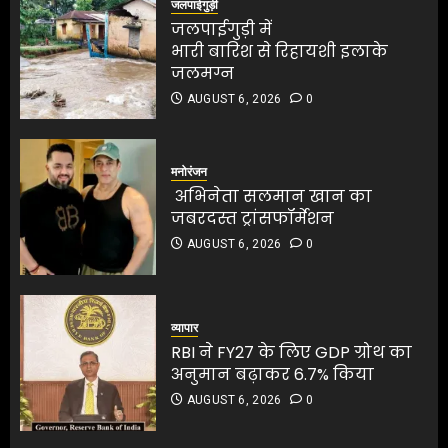
जलपाईगुड़ी
4
जलमग्न
जलपाईगुड़ी में
AUGUST 6, 2026
0
भारी बारिश से रिहायशी इलाके
4
जलमग्न
अभिनेता सलमान खान का
AUGUST 6, 2026
0
जबरदस्त ट्रांसफॉर्मेशन
AUGUST 6, 2026
0
अभिनेता सलमान खान का
जबरदस्त ट्रांसफॉर्मेशन
5
मनोरंजन
AUGUST 6, 2026
0
अभिनेता सलमान खान का
जबरदस्त ट्रांसफॉर्मेशन
5
AUGUST 6, 2026
0
बिहार में अवैध बालू परिवहन पर
बड़ा एक्शन, 30 दिनों के अंदर
भुगतान नहीं तो जब्त गाड़ियों की
व्यापार
होगी नीलामी
RBI ने FY27 के लिए GDP ग्रोथ का
अनुमान बढ़ाकर 6.7% किया
AUGUST 7, 2026
0
1
AUGUST 6, 2026
0
बिहार में शिक्षा विभाग के DPO पर