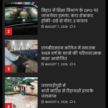
प्रथम वर्ष के छात्रों की परिचयात्मक
एलबीएसएम कॉलेज में स्नातक
कक्षा आयोजित
प्रथम वर्ष के छात्रों की परिचयात्मक
AUGUST 7, 2026
0
कक्षा आयोजित
3
AUGUST 7, 2026
0
3
जलपाईगुड़ी में
भारी बारिश से रिहायशी इलाके
जलपाईगुड़ी में
जलमग्न
भारी बारिश से रिहायशी इलाके
AUGUST 6, 2026
0
जलमग्न
4
AUGUST 6, 2026
0
4
अभिनेता सलमान खान का
जबरदस्त ट्रांसफॉर्मेशन
अभिनेता सलमान खान का
AUGUST 6, 2026
0
जबरदस्त ट्रांसफॉर्मेशन
5
AUGUST 6, 2026
0
5