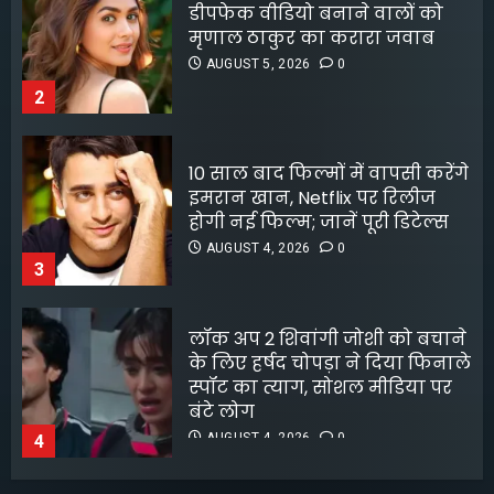
10 साल बाद फिल्मों में वापसी करेंगे
जबरदस्त ट्रांसफॉर्मेशन
इमरान खान, Netflix पर रिलीज
AUGUST 6, 2026
0
होगी नई फिल्म; जानें पूरी डिटेल्स
5
AUGUST 4, 2026
0
3
लॉक अप 2 शिवांगी जोशी को बचाने
के लिए हर्षद चोपड़ा ने दिया फिनाले
स्पॉट का त्याग, सोशल मीडिया पर
बंटे लोग
AUGUST 4, 2026
0
4
8 फिल्मफेयर अवॉर्ड और हजारों हिट
गानों के बाद भी खंडवा से जुड़े रहे
किशोर दा
AUGUST 4, 2026
0
5