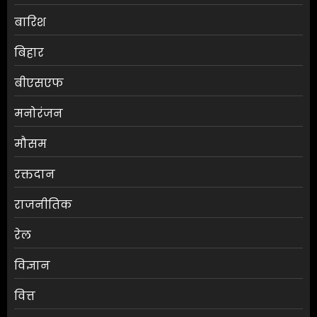
बारिश
बिहार
बीएसएफ
मनोरंजन
मौसम
एलबीएसएम कॉलेज में स्नातक
रक्तदान
प्रथम वर्ष के छात्रों की परिचयात्मक
कक्षा आयोजित
राजनीतिक
AUGUST 7, 2026
0
3
रेल
विज्ञान
जलपाईगुड़ी में
भारी बारिश से रिहायशी इलाके
वित्त
जलमग्न