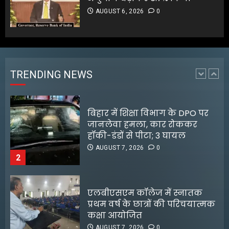
AUGUST 6, 2026
0
बिहार में शिक्षा विभाग के DPO पर
जानलेवा हमला, कार रोककर
हॉकी-डंडों से पीटा; 3 घायल
AUGUST 7, 2026
0
TRENDING NEWS
2
एलबीएसएम कॉलेज में स्नातक
प्रथम वर्ष के छात्रों की परिचयात्मक
कक्षा आयोजित
AUGUST 7, 2026
0
3
जलपाईगुड़ी में
भारी बारिश से रिहायशी इलाके
जलमग्न
AUGUST 6, 2026
0